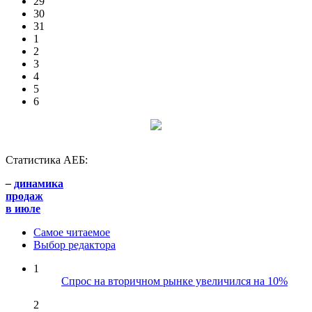
29
30
31
1
2
3
4
5
6
Статистика АЕБ:
–
динамика
продаж
в июле
Самое читаемое
Выбор редактора
1
Спрос на вторичном рынке увеличился на 10%
2