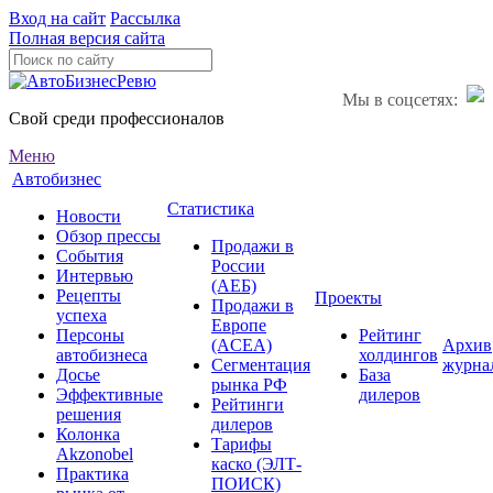
Вход на сайт
Рассылка
Полная версия сайта
Мы в соцсетях:
Свой среди профессионалов
Меню
Автобизнес
Статистика
Новости
Обзор прессы
Продажи в
События
России
Интервью
(АЕБ)
Рецепты
Проекты
Продажи в
успеха
Европе
Персоны
Рейтинг
(ACEA)
Архив
автобизнеса
холдингов
Сегментация
журна
Досье
База
рынка РФ
Эффективные
дилеров
Рейтинги
решения
дилеров
Колонка
Тарифы
Akzonobel
каско (ЭЛТ-
Практика
ПОИСК)