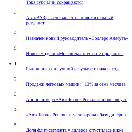
Тока субсидии сокращаются
3
АвтоВАЗ рассчитывает на положительный
результат
4
Назначен новый руководитель «Соллерс Алабуга»
5
Новые модели «Москвича» почти не продаются
1
Рынок показал лучший результат с начала года
2
Продажи легковых машин: +13% за семь месяцев
3
Анонс номера «АвтоБизнесРевю» за июль-август
4
«АвтоБизнесРевю» актуализировал базу дилеров
5
Доля флит-сегмента у дилеров опустилась ниже