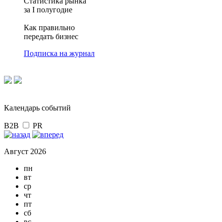
Статистика рынка
за I полугодие
Как правильно
передать бизнес
Подписка на журнал
Календарь событий
B2B
PR
Август 2026
пн
вт
ср
чт
пт
сб
вс