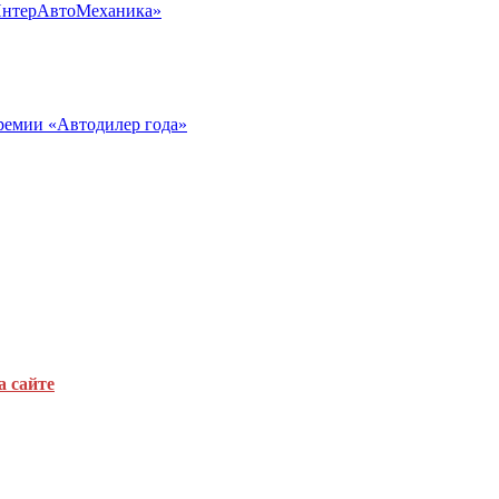
«ИнтерАвтоМеханика»
ремии «Автодилер года»
а сайте