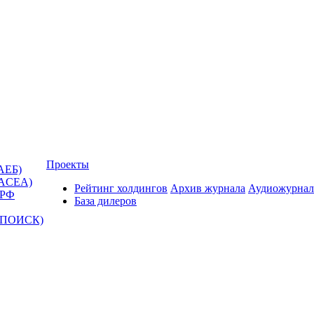
Проекты
АЕБ)
(ACEA)
Рейтинг холдингов
Архив журнала
Аудиожурнал
 РФ
База дилеров
Т-ПОИСК)