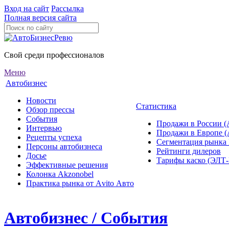
Вход на сайт
Рассылка
Полная версия сайта
Свой среди профессионалов
Меню
Автобизнес
Новости
Статистика
Обзор прессы
События
Продажи в России (
Интервью
Продажи в Европе 
Рецепты успеха
Сегментация рынка
Персоны автобизнеса
Рейтинги дилеров
Досье
Тарифы каско (ЭЛ
Эффективные решения
Колонка Akzonobel
Практика рынка от Аvito Авто
Автобизнес / События