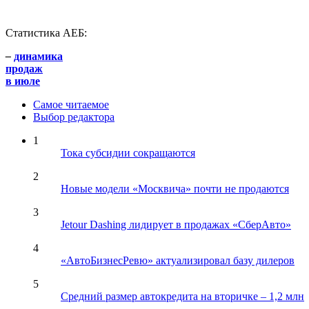
Статистика АЕБ:
–
динамика
продаж
в июле
Самое читаемое
Выбор редактора
1
Тока субсидии сокращаются
2
Новые модели «Москвича» почти не продаются
3
Jetour Dashing лидирует в продажах «СберАвто»
4
«АвтоБизнесРевю» актуализировал базу дилеров
5
Средний размер автокредита на вторичке – 1,2 млн