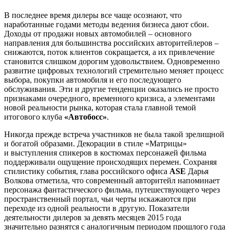
В последнее время дилеры все чаще осознают, что
наработанные годами методы ведения бизнеса дают сбои.
Доходы от продажи новых автомобилей – основного
направления для большинства российских авторитейлеров –
снижаются, поток клиентов сокращается, а их привлечение
становится слишком дорогим удовольствием. Одновременно
развитие цифровых технологий стремительно меняет процесс
выбора, покупки автомобиля и его последующего
обслуживания. Эти и другие тенденции оказались не просто
признаками очередного, временного кризиса, а элементами
новой реальности рынка, которая стала главной темой
итогового клуба
«Автобосс»
.
Никогда прежде встреча участников не была такой зрелищной
и богатой образами. Декорации в стиле «Матрицы»
и выступления спикеров в костюмах персонажей фильма
поддерживали ощущение происходящих перемен. Сохраняя
стилистику события, глава российского офиса
ASE
Дарья
Волкова отметила, что современный авторитейл напоминает
персонажа фантастического фильма, путешествующего через
пространственный портал, чьи черты искажаются при
переходе из одной реальности в другую. Показатели
деятельности дилеров за девять месяцев 2015 года
значительно разнятся с аналогичным периодом прошлого года