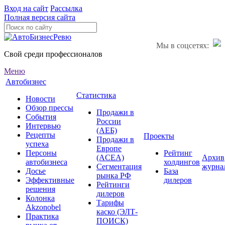
Вход на сайт
Рассылка
Полная версия сайта
Мы в соцсетях:
Свой среди профессионалов
Меню
Автобизнес
Статистика
Новости
Обзор прессы
Продажи в
События
России
Интервью
(АЕБ)
Рецепты
Проекты
Продажи в
успеха
Европе
Персоны
Рейтинг
(ACEA)
Архив
автобизнеса
холдингов
Сегментация
журна
Досье
База
рынка РФ
Эффективные
дилеров
Рейтинги
решения
дилеров
Колонка
Тарифы
Akzonobel
каско (ЭЛТ-
Практика
ПОИСК)