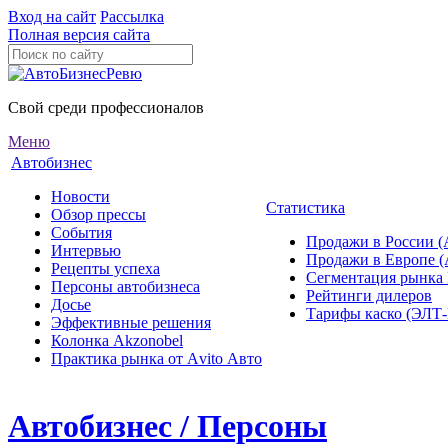
Вход на сайт
Рассылка
Полная версия сайта
Свой среди профессионалов
Меню
Автобизнес
Новости
Статистика
Обзор прессы
События
Продажи в России (
Интервью
Продажи в Европе 
Рецепты успеха
Сегментация рынка
Персоны автобизнеса
Рейтинги дилеров
Досье
Тарифы каско (ЭЛ
Эффективные решения
Колонка Akzonobel
Практика рынка от Аvito Авто
Автобизнес / Персоны