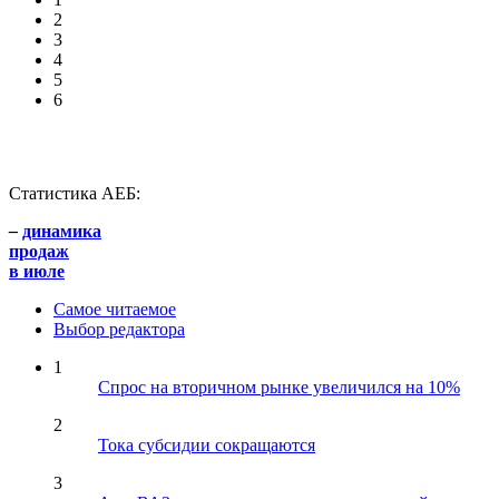
2
3
4
5
6
Статистика АЕБ:
–
динамика
продаж
в июле
Самое читаемое
Выбор редактора
1
Спрос на вторичном рынке увеличился на 10%
2
Тока субсидии сокращаются
3