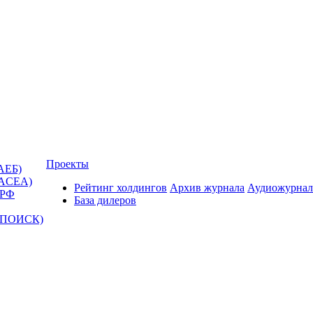
Проекты
АЕБ)
(ACEA)
Рейтинг холдингов
Архив журнала
Аудиожурнал
 РФ
База дилеров
Т-ПОИСК)