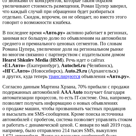
со звонками от конкурентов, которые таким образом
увеличивают стоимость размещения, Роман Цупер заверил,
что каждый случай при обращении будет разбираться
отдельно. Скидок, впрочем, он не обещает, но вместо этого
говорит о возможности кэшбека.
В последнее время
«Авто.ру»
активно работает в регионах,
занимая все большую долю по объявлениям на автомобили
среднего и премиального ценовых сегментов. По словам
Романа Цупера, увеличение доли на региональном рынке
во многом связанно с партнерством с издательским домом
Hearst Shkulev Media
(
HSM
). Речь идет о сайтах
«E1.Авто»
(Екатеринбург),
Autochel.ru
(Челябинск),
«НГС.Авто»
(Новосибирск),
Аuto.29.ru
(Архангельск)
и других, куда теперь
транслируются
объявления
«Авто.ру»
.
Согласно данным Мартина Хрзана, 70% прибыли с продажи
подержанных автомобилей
AAA Auto
получает благодаря
автоматизации процессов, то есть IT-системе. Она, например,
позволяет получать информацию о новых объявлениях
о продаже машин, чтобы прозванивать частных продавцов
и высылать им SMS-сообщения. Кроме поиска источника
автомобилей с пробегом, система позволяет управлять стоком
и работать с динамической ценой. С января по май 2019 года,
например, было отправлено 214 тысяч SMS, выкуплен
1 671 автомобиль. Всего на рассылку сообщений было