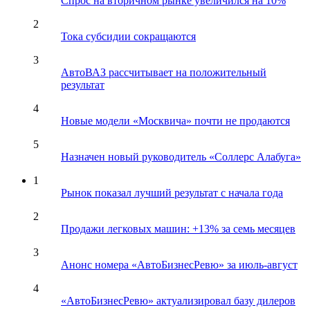
Спрос на вторичном рынке увеличился на 10%
2
Тока субсидии сокращаются
3
АвтоВАЗ рассчитывает на положительный
результат
4
Новые модели «Москвича» почти не продаются
5
Назначен новый руководитель «Соллерс Алабуга»
1
Рынок показал лучший результат с начала года
2
Продажи легковых машин: +13% за семь месяцев
3
Анонс номера «АвтоБизнесРевю» за июль-август
4
«АвтоБизнесРевю» актуализировал базу дилеров