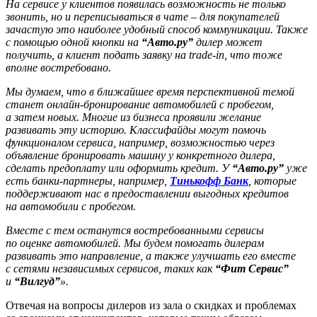
На сервисе у клиентов появилась возможность не только
звонить, но и переписываться в чате – для покупателей
зачастую это наиболее удобный способ коммуникации. Также
с помощью одной кнопки на
“Авто.ру”
дилер может
получить, а клиент подать заявку на trade-in, что тоже
вполне востребовано.
Мы думаем, что в ближайшее время перспективной темой
станет онлайн-бронирование автомобилей с пробегом,
а затем новых. Многие из бизнеса проявили желание
развивать эту историю. Классифайды могут помочь
функционалом сервиса, например, возможностью через
объявление бронировать машину у конкретного дилера,
сделать предоплату или оформить кредит. У
“Авто.ру”
уже
есть банки-партнеры, например,
Тинькофф Банк
, которые
поддерживают нас в предоставлении выгодных кредитов
на автомобили с пробегом.
Вместе с тем останутся востребованными сервисы
по оценке автомобилей. Мы будем помогать дилерам
развивать это направление, а также улучшать его вместе
с сетями независимых сервисов, таких как
“Фит Сервис”
и
“Вилгуд”
».
Отвечая на вопросы дилеров из зала о скидках и проблемах