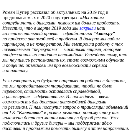
Роман Цупер рассказал об актуальных на 2019 год и
предполагаемых в 2020 году трендах:
«Мы хотим
сотрудничать с дилерами, помогая им больше продавать.
Известно, что в марте 2019 года мы
закрыли
наш
экспериментальный проект – офлайн-точки
“Авто.ру”
по продаже автомобилей с пробегом. В дилерах мы видим
партнеров, а не конкурентов. Мы выстроили работу с так
называемыми “перекупами” – частными лицами, которые
профессионально продают автомобили. Благодаря тому, что
мы научились распознавать их, стало возможным обучение
и общение: объясняем им про возможности сервиса
и аналитику.
Если говорить про будущие направления работы с дилерами,
то мы прорабатываем тарификацию, чтобы не было
перекосов, стоимость оставалась справедливой,
а размещение – эффективным. Из последнего – ввели
возможность для доставки автомобилей дилерами
по регионам. К нам поступил запрос о трансляции объявлений
от ГК
“Ключавто”
в разных регионах, потому что у них
налажена доставка машин клиенту в другой регион. Уже
подключились и другие дилеры – мы поддержали идею
доставки и продолжим помогать бизнесу в этом направлении.