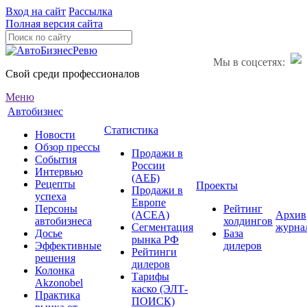
Вход на сайт
Рассылка
Полная версия сайта
Мы в соцсетях:
Свой среди профессионалов
Меню
Автобизнес
Статистика
Новости
Обзор прессы
Продажи в
События
России
Интервью
(АЕБ)
Рецепты
Проекты
Продажи в
успеха
Европе
Персоны
Рейтинг
(ACEA)
Архив
автобизнеса
холдингов
Сегментация
журна
Досье
База
рынка РФ
Эффективные
дилеров
Рейтинги
решения
дилеров
Колонка
Тарифы
Akzonobel
каско (ЭЛТ-
Практика
ПОИСК)