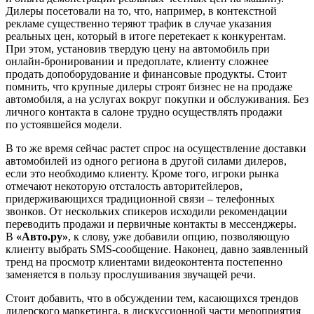
Дилеры посетовали на то, что, например, в контекстной
рекламе существенно теряют трафик в случае указания
реальных цен, который в итоге перетекает к конкурентам.
При этом, установив твердую цену на автомобиль при
онлайн-бронировании и предоплате, клиенту сложнее
продать допоборудование и финансовые продукты. Стоит
помнить, что крупные дилеры строят бизнес не на продаже
автомобиля, а на услугах вокруг покупки и обслуживания. Без
личного контакта в салоне трудно осуществлять продажи
по устоявшейся модели.
В то же время сейчас растет спрос на осуществление доставки
автомобилей из одного региона в другой силами дилеров,
если это необходимо клиенту. Кроме того, игроки рынка
отмечают некоторую отсталость авторитейлеров,
придерживающихся традиционной связи – телефонных
звонков. От нескольких спикеров исходили рекомендации
переводить продажи и первичные контакты в мессенджеры.
В
«Авто.ру»
, к слову, уже добавили опцию, позволяющую
клиенту выбрать SMS-сообщение. Наконец, давно заявленный
тренд на просмотр клиентами видеоконтента постепенно
заменяется в пользу прослушивания звучащей речи.
Стоит добавить, что в обсуждении тем, касающихся трендов
дилерского маркетинга, в дискуссионной части мероприятия