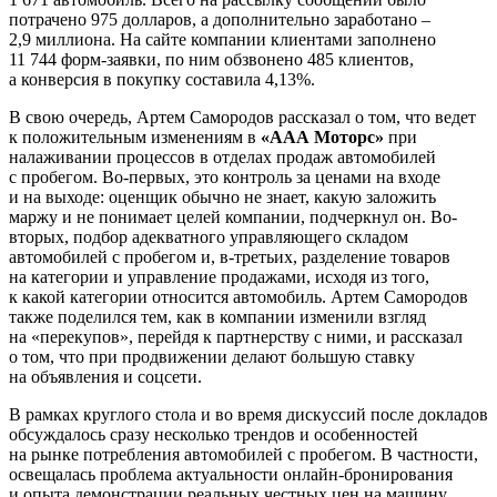
потрачено 975 долларов, а дополнительно заработано –
2,9 миллиона. На сайте компании клиентами заполнено
11 744 форм-заявки, по ним обзвонено 485 клиентов,
а конверсия в покупку составила 4,13%.
В свою очередь, Артем Самородов рассказал о том, что ведет
к положительным изменениям в
«ААА Моторс»
при
налаживании процессов в отделах продаж автомобилей
с пробегом. Во-первых, это контроль за ценами на входе
и на выходе: оценщик обычно не знает, какую заложить
маржу и не понимает целей компании, подчеркнул он. Во-
вторых, подбор адекватного управляющего складом
автомобилей с пробегом и, в-третьих, разделение товаров
на категории и управление продажами, исходя из того,
к какой категории относится автомобиль. Артем Самородов
также поделился тем, как в компании изменили взгляд
на «перекупов», перейдя к партнерству с ними, и рассказал
о том, что при продвижении делают большую ставку
на объявления и соцсети.
В рамках круглого стола и во время дискуссий после докладов
обсуждалось сразу несколько трендов и особенностей
на рынке потребления автомобилей с пробегом. В частности,
освещалась проблема актуальности онлайн-бронирования
и опыта демонстрации реальных честных цен на машину.