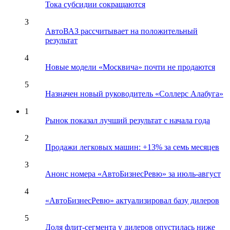
Тока субсидии сокращаются
3
АвтоВАЗ рассчитывает на положительный
результат
4
Новые модели «Москвича» почти не продаются
5
Назначен новый руководитель «Соллерс Алабуга»
1
Рынок показал лучший результат с начала года
2
Продажи легковых машин: +13% за семь месяцев
3
Анонс номера «АвтоБизнесРевю» за июль-август
4
«АвтоБизнесРевю» актуализировал базу дилеров
5
Доля флит-сегмента у дилеров опустилась ниже