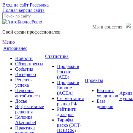
Вход на сайт
Рассылка
Полная версия сайта
Мы в соцсетях:
Свой среди профессионалов
Меню
Автобизнес
Статистика
Новости
Обзор прессы
Продажи в
События
России
Интервью
(АЕБ)
Рецепты
Проекты
Продажи в
успеха
Европе
Персоны
Рейтинг
(ACEA)
Архив
автобизнеса
холдингов
Сегментация
журна
Досье
База
рынка РФ
Эффективные
дилеров
Рейтинги
решения
дилеров
Колонка
Тарифы
Akzonobel
каско (ЭЛТ-
Практика
ПОИСК)