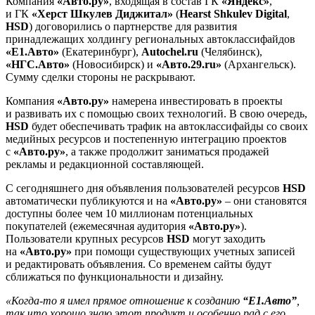
Компания
«Авто.ру»
, входящая в состав ГК
«Яндекс»
,
и ГК
«Херст Шкулев Диджитал»
(
Hearst Shkulev Digital
,
HSD
) договорились о партнерстве для развития
принадлежащих холдингу региональных автоклассифайдов
«E1.Авто»
(Екатеринбург),
Autochel.ru
(Челябинск),
«НГС.Авто»
(Новосибирск) и
«Авто.29.ru»
(Архангельск).
Сумму сделки стороны не раскрывают.
Компания
«Авто.ру»
намерена инвестировать в проекты
и развивать их с помощью своих технологий. В свою очередь,
HSD
будет обеспечивать трафик на автоклассифайды со своих
медийных ресурсов и постепенную интеграцию проектов
с
«Авто.ру»
, а также продолжит заниматься продажей
рекламы и редакционной составляющей.
С сегодняшнего дня объявления пользователей ресурсов
HSD
автоматически публикуются и на
«Авто.ру»
– они становятся
доступны более чем 10 миллионам потенциальных
покупателей (ежемесячная аудитория
«Авто.ру»
).
Пользователи крупных ресурсов
HSD
могут заходить
на
«Авто.ру»
при помощи существующих учетных записей
и редактировать объявления. Со временем сайты будут
сближаться по функциональности и дизайну.
«Когда-то я имел прямое отношение к созданию
“Е1.Авто”
,
так что хорошо знаю этот продукт и особенно рад с его