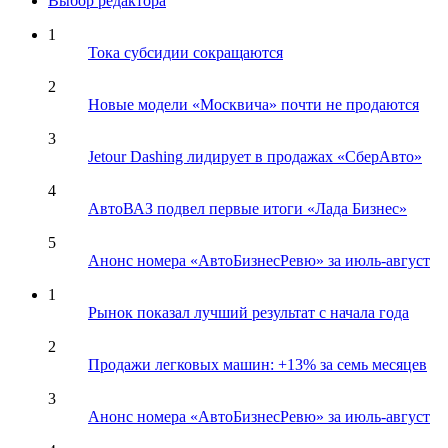
Выбор редактора
1
Тока субсидии сокращаются
2
Новые модели «Москвича» почти не продаются
3
Jetour Dashing лидирует в продажах «СберАвто»
4
АвтоВАЗ подвел первые итоги «Лада Бизнес»
5
Анонс номера «АвтоБизнесРевю» за июль-август
1
Рынок показал лучший результат с начала года
2
Продажи легковых машин: +13% за семь месяцев
3
Анонс номера «АвтоБизнесРевю» за июль-август