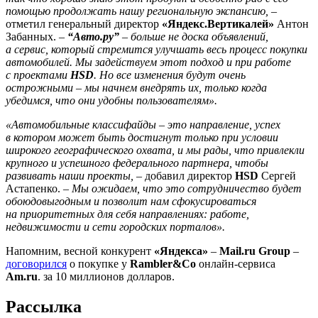
помощью продолжать нашу региональную экспансию,
–
отметил генеральный директор
«Яндекс.Вертикалей»
Антон
Забанных. –
“Авто.ру”
– больше не доска объявлений,
а сервис, который стремится улучшать весь процесс покупки
автомобилей. Мы задействуем этот подход и при работе
с проектами
HSD
. Но все изменения будут очень
острожными – мы начнем внедрять их, только когда
убедимся, что они удобны пользователям».
«Автомобильные классифайды – это направление, успех
в котором может быть достигнут только при условии
широкого географического охвата, и мы рады, что привлекли
крупного и успешного федерального партнера, чтобы
развивать наши проекты,
– добавил директор
HSD
Сергей
Астапенко. –
Мы ожидаем, что это сотрудничество будет
обоюдовыгодным и позволит нам сфокусироваться
на приоритетных для себя направлениях: работе,
недвижимости и сети городских порталов».
Напомним, весной конкурент
«Яндекса»
–
Mail.ru Group
–
договорился
о покупке у
Rambler&Co
онлайн-сервиса
Am.ru
. за 10 миллионов долларов.
Рассылка