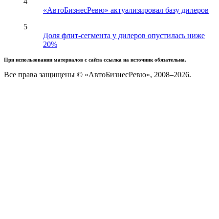
4
«АвтоБизнесРевю» актуализировал базу дилеров
5
Доля флит-сегмента у дилеров опустилась ниже
20%
При использовании материалов с сайта ссылка на источник обязательна.
Все права защищены © «АвтоБизнесРевю», 2008–2026.