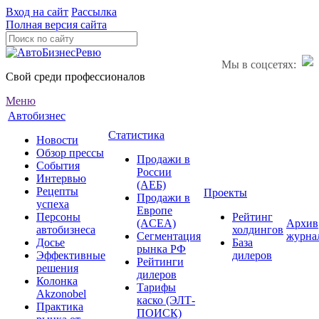
Вход на сайт
Рассылка
Полная версия сайта
Мы в соцсетях:
Свой среди профессионалов
Меню
Автобизнес
Статистика
Новости
Обзор прессы
Продажи в
События
России
Интервью
(АЕБ)
Рецепты
Проекты
Продажи в
успеха
Европе
Персоны
Рейтинг
(ACEA)
Архив
автобизнеса
холдингов
Сегментация
журна
Досье
База
рынка РФ
Эффективные
дилеров
Рейтинги
решения
дилеров
Колонка
Тарифы
Akzonobel
каско (ЭЛТ-
Практика
ПОИСК)