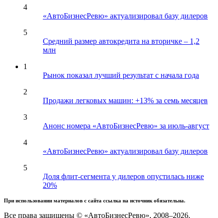
4
«АвтоБизнесРевю» актуализировал базу дилеров
5
Средний размер автокредита на вторичке – 1,2
млн
1
Рынок показал лучший результат с начала года
2
Продажи легковых машин: +13% за семь месяцев
3
Анонс номера «АвтоБизнесРевю» за июль-август
4
«АвтоБизнесРевю» актуализировал базу дилеров
5
Доля флит-сегмента у дилеров опустилась ниже
20%
При использовании материалов с сайта ссылка на источник обязательна.
Все права защищены © «АвтоБизнесРевю», 2008–2026.