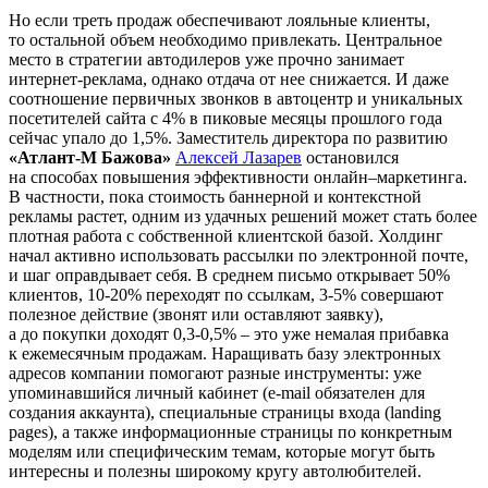
Но если треть продаж обеспечивают лояльные клиенты,
то остальной объем необходимо привлекать. Центральное
место в стратегии автодилеров уже прочно занимает
интернет-реклама, однако отдача от нее снижается. И даже
соотношение первичных звонков в автоцентр и уникальных
посетителей сайта с 4% в пиковые месяцы прошлого года
сейчас упало до 1,5%. Заместитель директора по развитию
«Атлант-М Бажова»
Алексей Лазарев
остановился
на способах повышения эффективности онлайн–маркетинга.
В частности, пока стоимость баннерной и контекстной
рекламы растет, одним из удачных решений может стать более
плотная работа с собственной клиентской базой. Холдинг
начал активно использовать рассылки по электронной почте,
и шаг оправдывает себя. В среднем письмо открывает 50%
клиентов, 10-20% переходят по ссылкам, 3-5% совершают
полезное действие (звонят или оставляют заявку),
а до покупки доходят 0,3-0,5% – это уже немалая прибавка
к ежемесячным продажам. Наращивать базу электронных
адресов компании помогают разные инструменты: уже
упоминавшийся личный кабинет (e-mail обязателен для
создания аккаунта), специальные страницы входа (landing
pages), а также информационные страницы по конкретным
моделям или специфическим темам, которые могут быть
интересны и полезны широкому кругу автолюбителей.