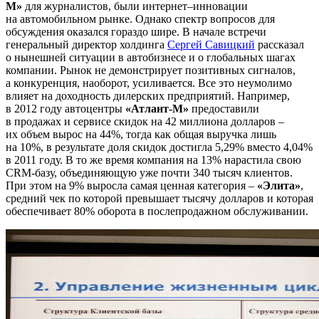
М»
для журналистов, были интернет–инновации
на автомобильном рынке. Однако спектр вопросов для
обсуждения оказался гораздо шире. В начале встречи
генеральный директор холдинга
Сергей Савицкий
рассказал
о нынешней ситуации в автобизнесе и о глобальных шагах
компании. Рынок не демонстрирует позитивных сигналов,
а конкуренция, наоборот, усиливается. Все это неумолимо
влияет на доходность дилерских предприятий. Например,
в 2012 году автоцентры
«Атлант-М»
предоставили
в продажах и сервисе скидок на 42 миллиона долларов –
их объем вырос на 44%, тогда как общая выручка лишь
на 10%, в результате доля скидок достигла 5,29% вместо 4,04%
в 2011 году. В то же время компания на 13% нарастила свою
CRM-базу, объединяющую уже почти 340 тысяч клиентов.
При этом на 9% выросла самая ценная категория –
«Элита»
,
средний чек по которой превышает тысячу долларов и которая
обеспечивает 80% оборота в послепродажном обслуживании.