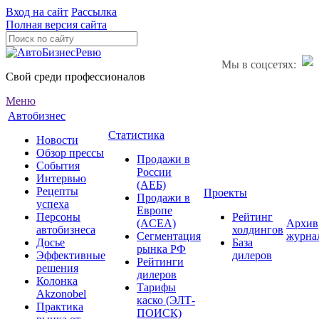
Вход на сайт
Рассылка
Полная версия сайта
Мы в соцсетях:
Свой среди профессионалов
Меню
Автобизнес
Статистика
Новости
Обзор прессы
Продажи в
События
России
Интервью
(АЕБ)
Рецепты
Проекты
Продажи в
успеха
Европе
Персоны
Рейтинг
(ACEA)
Архив
автобизнеса
холдингов
Сегментация
журна
Досье
База
рынка РФ
Эффективные
дилеров
Рейтинги
решения
дилеров
Колонка
Тарифы
Akzonobel
каско (ЭЛТ-
Практика
ПОИСК)