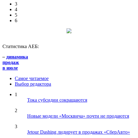
3
4
5
6
Статистика АЕБ:
–
динамика
продаж
в июле
Самое читаемое
Выбор редактора
1
Тока субсидии сокращаются
2
Новые модели «Москвича» почти не продаются
3
Jetour Dashing лидирует в продажах «СберАвто»