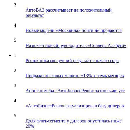
3
АвтоВАЗ рассчитывает на положительный
результат
4
Новые модели «Москвича» почти не продаются
5
Назначен новый руководитель «Соллерс Алабуга»
1
Рынок показал лучший результат с начала года
2
Продажи легковых машин: +13% за семь месяцев
3
Анонс номера «АвтоБизнесРевю» за июль-август
4
«АвтоБизнесРевю» актуализировал базу дилеров
5
Доля флит-сегмента у дилеров опустилась ниже
20%