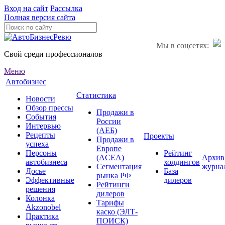
Вход на сайт
Рассылка
Полная версия сайта
Мы в соцсетях:
Свой среди профессионалов
Меню
Автобизнес
Статистика
Новости
Обзор прессы
Продажи в
События
России
Интервью
(АЕБ)
Рецепты
Проекты
Продажи в
успеха
Европе
Персоны
Рейтинг
(ACEA)
Архив
автобизнеса
холдингов
Сегментация
журна
Досье
База
рынка РФ
Эффективные
дилеров
Рейтинги
решения
дилеров
Колонка
Тарифы
Akzonobel
каско (ЭЛТ-
Практика
ПОИСК)