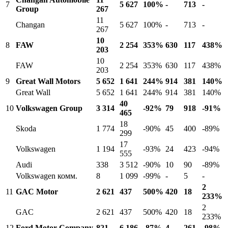
7
5 627
100%
-
713
-
Group
267
11
Changan
5 627
100%
-
713
-
267
10
8
FAW
2 254
353%
630
117
438%
203
10
FAW
2 254
353%
630
117
438%
203
9
Great Wall Motors
5 652
1 641
244%
914
381
140%
Great Wall
5 652
1 641
244%
914
381
140%
40
10
Volkswagen Group
3 314
-92%
79
918
-91%
465
18
Skoda
1 774
-90%
45
400
-89%
299
17
Volkswagen
1 194
-93%
24
423
-94%
555
Audi
338
3 512
-90%
10
90
-89%
Volkswagen комм.
8
1 099
-99%
-
5
-
2
11
GAC Motor
2 621
437
500%
420
18
233%
2
GAC
2 621
437
500%
420
18
233%
12
Ford Motor Company
821
6 186
-87%
4
261
-98%