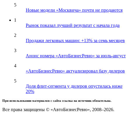
5
Новые модели «Москвича» почти не продаются
1
Рынок показал лучший результат с начала года
2
Продажи легковых машин: +13% за семь месяцев
3
Анонс номера «АвтоБизнесРевю» за июль-август
4
«АвтоБизнесРевю» актуализировал базу дилеров
5
Доля флит-сегмента у дилеров опустилась ниже
20%
При использовании материалов с сайта ссылка на источник обязательна.
Все права защищены © «АвтоБизнесРевю», 2008–2026.