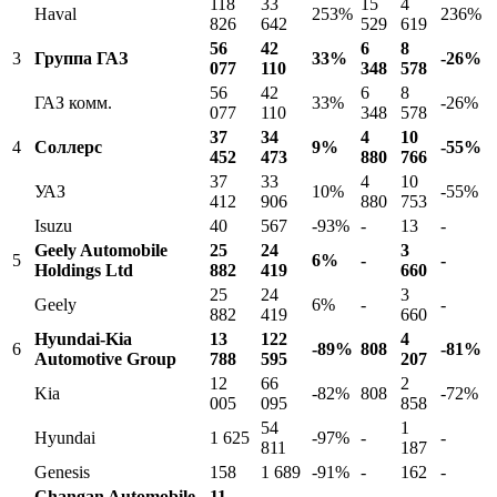
118
33
15
4
Haval
253%
236%
826
642
529
619
56
42
6
8
3
Группа ГАЗ
33%
-26%
077
110
348
578
56
42
6
8
ГАЗ комм.
33%
-26%
077
110
348
578
37
34
4
10
4
Соллерс
9%
-55%
452
473
880
766
37
33
4
10
УАЗ
10%
-55%
412
906
880
753
Isuzu
40
567
-93%
-
13
-
Geely Automobile
25
24
3
5
6%
-
-
Holdings Ltd
882
419
660
25
24
3
Geely
6%
-
-
882
419
660
Hyundai-Kia
13
122
4
6
-89%
808
-81%
Automotive Group
788
595
207
12
66
2
Kia
-82%
808
-72%
005
095
858
54
1
Hyundai
1 625
-97%
-
-
811
187
Genesis
158
1 689
-91%
-
162
-
Changan Automobile
11