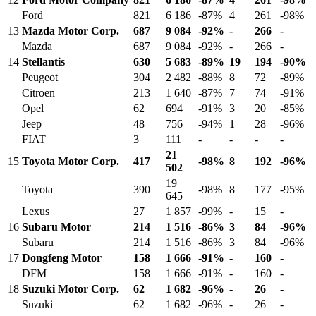
Ford
821
6 186
-87%
4
261
-98%
13
Mazda Motor Corp.
687
9 084
-92%
-
266
-
Mazda
687
9 084
-92%
-
266
-
14
Stellantis
630
5 683
-89%
19
194
-90%
Peugeot
304
2 482
-88%
8
72
-89%
Citroen
213
1 640
-87%
7
74
-91%
Opel
62
694
-91%
3
20
-85%
Jeep
48
756
-94%
1
28
-96%
FIAT
3
111
-
-
-
-
21
15
Toyota Motor Corp.
417
-98%
8
192
-96%
502
19
Toyota
390
-98%
8
177
-95%
645
Lexus
27
1 857
-99%
-
15
-
16
Subaru Motor
214
1 516
-86%
3
84
-96%
Subaru
214
1 516
-86%
3
84
-96%
17
Dongfeng Motor
158
1 666
-91%
-
160
-
DFM
158
1 666
-91%
-
160
-
18
Suzuki Motor Corp.
62
1 682
-96%
-
26
-
Suzuki
62
1 682
-96%
-
26
-