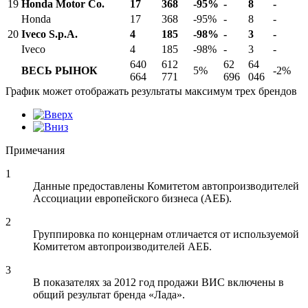
19
Honda Motor Co.
17
368
-95%
-
8
-
Honda
17
368
-95%
-
8
-
20
Iveco S.p.A.
4
185
-98%
-
3
-
Iveco
4
185
-98%
-
3
-
640
612
62
64
ВЕСЬ РЫНОК
5%
-2%
664
771
696
046
График может отображать результаты максимум трех брендов
Примечания
1
Данные предоставлены Комитетом автопроизводителей
Ассоциации европейского бизнеса (АЕБ).
2
Группировка по концернам отличается от используемой
Комитетом автопроизводителей АЕБ.
3
В показателях за 2012 год продажи ВИС включены в
общий результат бренда «Лада».