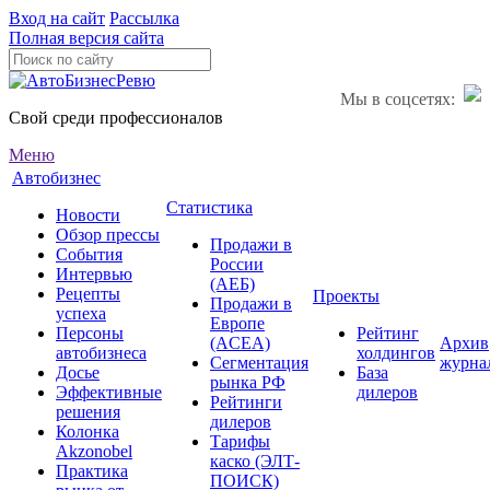
Вход на сайт
Рассылка
Полная версия сайта
Мы в соцсетях:
Свой среди профессионалов
Меню
Автобизнес
Статистика
Новости
Обзор прессы
Продажи в
События
России
Интервью
(АЕБ)
Рецепты
Проекты
Продажи в
успеха
Европе
Персоны
Рейтинг
(ACEA)
Архив
автобизнеса
холдингов
Сегментация
журна
Досье
База
рынка РФ
Эффективные
дилеров
Рейтинги
решения
дилеров
Колонка
Тарифы
Akzonobel
каско (ЭЛТ-
Практика
ПОИСК)