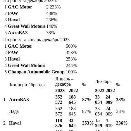
По росту за декабрь 2023 г.
1
GAC Motor
2 233%
2
FAW
438%
3
Haval
236%
4
Great Wall Motors
140%
5
АвтоВАЗ
38%
По росту за январь -декабрь 2023
1
GAC Motor
500%
2
FAW
353%
3
Haval
253%
4
Great Wall Motors
244%
5
Changan Automobile Group
100%
Январь –
Декабрь
декабрь
Концерн / бренды
%
%
2023
2022
2023
2022
352
188
33
24
1
АвтоВАЗ
87%
38%
572
645
054
009
352
188
33
24
Лада
87%
38%
572
645
054
009
118
33
15
4
2
Haval
253%
236%
826
642
529
619