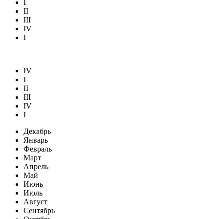
I
II
III
IV
I
—
IV
I
II
III
IV
I
Декабрь
Январь
Февраль
Март
Апрель
Май
Июнь
Июль
Август
Сентябрь