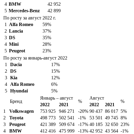
4
BMW
42 952
5
Mercedes-Benz
42 899
По росту за август 2022 г.
1
Alfa Romeo
59%
2
Lancia
37%
3
DS
35%
4
Mini
28%
5
Peugeot
23%
По росту за январь-август 2022
1
Dacia
17%
2
DS
15%
3
Kia
12%
4
Alfa Romeo
6%
5
Hyundai
5%
Январь – август
Август
Бренд
%
%
2022
2021
2022
2021
1
Volkswagen
753 925
946 271
-20%
90 437
86 017
5%
2
Toyota
498 773
502 541
-1%
53 501
49 745
8%
3
Peugeot
421 389
509 674
-17%
40 185
32 650
23%
4
BMW
412 416
475 999
-13%
42 952
43 564
-1%