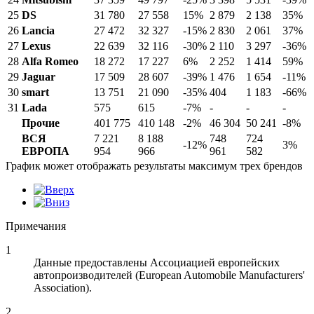
25
DS
31 780
27 558
15%
2 879
2 138
35%
26
Lancia
27 472
32 327
-15%
2 830
2 061
37%
27
Lexus
22 639
32 116
-30%
2 110
3 297
-36%
28
Alfa Romeo
18 272
17 227
6%
2 252
1 414
59%
29
Jaguar
17 509
28 607
-39%
1 476
1 654
-11%
30
smart
13 751
21 090
-35%
404
1 183
-66%
31
Lada
575
615
-7%
-
-
-
Прочие
401 775
410 148
-2%
46 304
50 241
-8%
ВСЯ
7 221
8 188
748
724
-12%
3%
ЕВРОПА
954
966
961
582
График может отображать результаты максимум трех брендов
Примечания
1
Данные предоставлены Ассоциацией европейских
автопроизводителей (European Automobile Manufacturers'
Association).
2