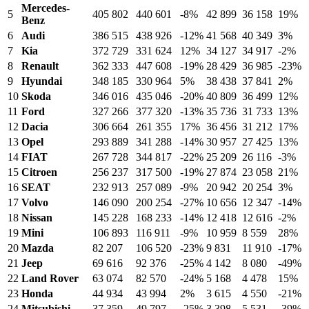
Mercedes-
5
405 802
440 601
-8%
42 899
36 158
19%
Benz
6
Audi
386 515
438 926
-12%
41 568
40 349
3%
7
Kia
372 729
331 624
12%
34 127
34 917
-2%
8
Renault
362 333
447 608
-19%
28 429
36 985
-23%
9
Hyundai
348 185
330 964
5%
38 438
37 841
2%
10
Skoda
346 016
435 046
-20%
40 809
36 499
12%
11
Ford
327 266
377 320
-13%
35 736
31 733
13%
12
Dacia
306 664
261 355
17%
36 456
31 212
17%
13
Opel
293 889
341 288
-14%
30 957
27 425
13%
14
FIAT
267 728
344 817
-22%
25 209
26 116
-3%
15
Citroen
256 237
317 500
-19%
27 874
23 058
21%
16
SEAT
232 913
257 089
-9%
20 942
20 254
3%
17
Volvo
146 090
200 254
-27%
10 656
12 347
-14%
18
Nissan
145 228
168 233
-14%
12 418
12 616
-2%
19
Mini
106 893
116 911
-9%
10 959
8 559
28%
20
Mazda
82 207
106 520
-23%
9 831
11 910
-17%
21
Jeep
69 616
92 376
-25%
4 142
8 080
-49%
22
Land Rover
63 074
82 570
-24%
5 168
4 478
15%
23
Honda
44 934
43 994
2%
3 615
4 550
-21%
24
Mitsubishi
37 359
49 797
-25%
3 398
5 531
-39%