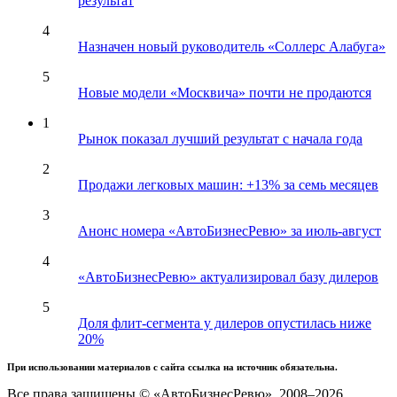
результат
4
Назначен новый руководитель «Соллерс Алабуга»
5
Новые модели «Москвича» почти не продаются
1
Рынок показал лучший результат с начала года
2
Продажи легковых машин: +13% за семь месяцев
3
Анонс номера «АвтоБизнесРевю» за июль-август
4
«АвтоБизнесРевю» актуализировал базу дилеров
5
Доля флит-сегмента у дилеров опустилась ниже
20%
При использовании материалов с сайта ссылка на источник обязательна.
Все права защищены © «АвтоБизнесРевю», 2008–2026.