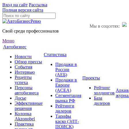
Вход на сайт
Рассылка
Полная версия сайта
Мы в соцсетях:
Свой среди профессионалов
Меню
Автобизнес
Статистика
Новости
Обзор прессы
Продажи в
События
России
Интервью
(АЕБ)
Рецепты
Проекты
Продажи в
успеха
Европе
Персоны
Рейтинг
(ACEA)
Архив
автобизнеса
холдингов
Сегментация
журна
Досье
База
рынка РФ
Эффективные
дилеров
Рейтинги
решения
дилеров
Колонка
Тарифы
Akzonobel
каско (ЭЛТ-
Практика
ПОИСК)