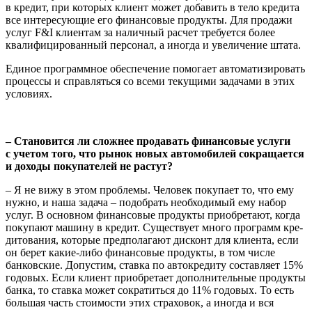
в кредит, при которых клиент может доба­вить в тело кредита
все интересующие его финансовые продукты. Для продажи
услуг F&I клиентам за наличный расчет требует­ся более
квалифицированный персонал, а иногда и увеличение штата.
Единое программное обеспечение помогает автоматизировать
процессы и справ­ляться со всеми текущими задачами в этих
условиях.
– Становится ли сложнее продавать финансовые услуги
с учетом того, что рынок новых автомобилей сокращается
и доходы покупателей не растут?
– Я не вижу в этом проблемы. Человек покупает то, что ему
нужно, и наша зада­ча – подобрать необходимый ему набор
услуг. В основном финансовые продукты приобретают, когда
покупают машину в кредит. Существует много программ кре­
дитования, которые предполагают дис­конт для клиента, если
он берет какие-либо финансовые продукты, в том числе
банковские. Допустим, ставка по автокре­диту составляет 15%
годовых. Если клиент приобретает дополнительные продукты
банка, то ставка может сократиться до 11% годовых. То есть
большая часть стоимости этих страховок, а иногда и вся