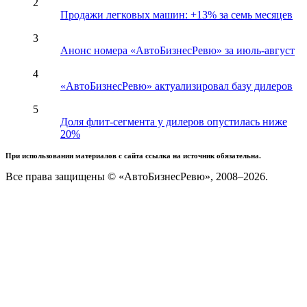
2
Продажи легковых машин: +13% за семь месяцев
3
Анонс номера «АвтоБизнесРевю» за июль-август
4
«АвтоБизнесРевю» актуализировал базу дилеров
5
Доля флит-сегмента у дилеров опустилась ниже
20%
При использовании материалов с сайта ссылка на источник обязательна.
Все права защищены © «АвтоБизнесРевю», 2008–2026.