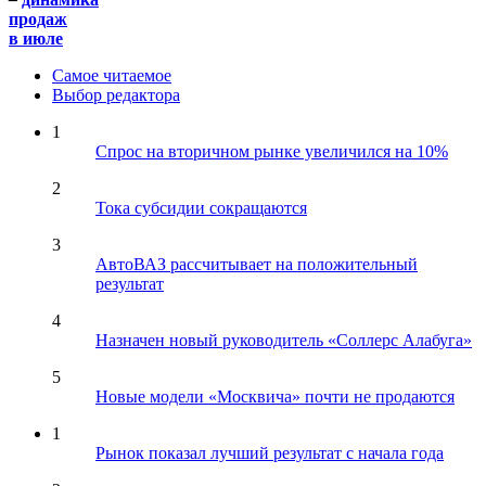
продаж
в июле
Самое читаемое
Выбор редактора
1
Спрос на вторичном рынке увеличился на 10%
2
Тока субсидии сокращаются
3
АвтоВАЗ рассчитывает на положительный
результат
4
Назначен новый руководитель «Соллерс Алабуга»
5
Новые модели «Москвича» почти не продаются
1
Рынок показал лучший результат с начала года