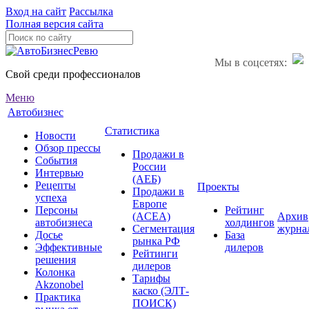
Вход на сайт
Рассылка
Полная версия сайта
Мы в соцсетях:
Свой среди профессионалов
Меню
Автобизнес
Статистика
Новости
Обзор прессы
Продажи в
События
России
Интервью
(АЕБ)
Рецепты
Проекты
Продажи в
успеха
Европе
Персоны
Рейтинг
(ACEA)
Архив
автобизнеса
холдингов
Сегментация
журна
Досье
База
рынка РФ
Эффективные
дилеров
Рейтинги
решения
дилеров
Колонка
Тарифы
Akzonobel
каско (ЭЛТ-
Практика
ПОИСК)