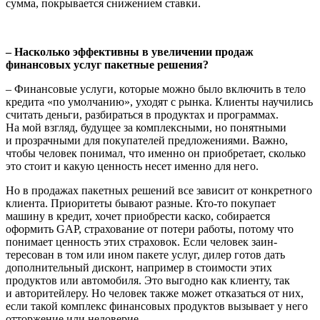
сумма, покрывается снижением ставки.
– Насколько эффективны в увеличении продаж
финансовых услуг пакетные решения?
– Финансовые услуги, которые можно было включить в тело
кредита «по умолча­нию», уходят с рынка. Клиенты научились
считать деньги, разбираться в продуктах и программах.
На мой взгляд, будущее за комплексными, но понятными
и прозрач­ными для покупателей предложениями. Важно,
чтобы человек понимал, что имен­но он приобретает, сколько
это стоит и какую ценность несет именно для него.
Но в продажах пакетных решений все зависит от конкретного
клиента. Приори­теты бывают разные. Кто-то покупает
машину в кредит, хочет приобрести каско, собирается
оформить GAP, страхование от потери работы, потому что
понимает цен­ность этих страховок. Если человек заин­
тересован в том или ином пакете услуг, дилер готов дать
дополнительный дисконт, например в стоимости этих
продуктов или автомобиля. Это выгодно как клиенту, так
и авторитейлеру. Но человек также может отказаться от них,
если такой комплекс финансовых продуктов вызывает у него
отторжение или недоверие.