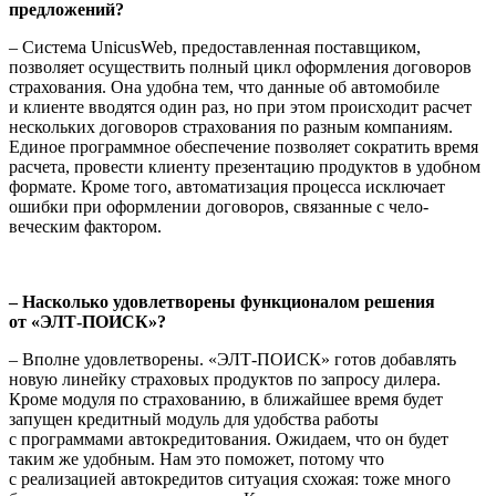
предложений?
– Система UnicusWeb, предоставленная поставщиком,
позволяет осуществить полный цикл оформления договоров
стра­хования. Она удобна тем, что данные об автомобиле
и клиенте вводятся один раз, но при этом происходит расчет
нескольких договоров страхования по разным компа­ниям.
Единое программное обеспечение позволяет сократить время
расчета, про­вести клиенту презентацию продуктов в удобном
формате. Кроме того, автомати­зация процесса исключает
ошибки при оформлении договоров, связанные с чело­
веческим фактором.
– Насколько удовлетворены функцио­налом решения
от «ЭЛТ-ПОИСК»?
– Вполне удовлетворены. «ЭЛТ-ПОИСК» готов добавлять
новую линейку страховых продуктов по запросу дилера.
Кроме моду­ля по страхованию, в ближайшее время будет
запущен кредитный модуль для удоб­ства работы
с программами автокредито­вания. Ожидаем, что он будет
таким же удобным. Нам это поможет, потому что
с реализацией автокредитов ситуация схо­жая: тоже много