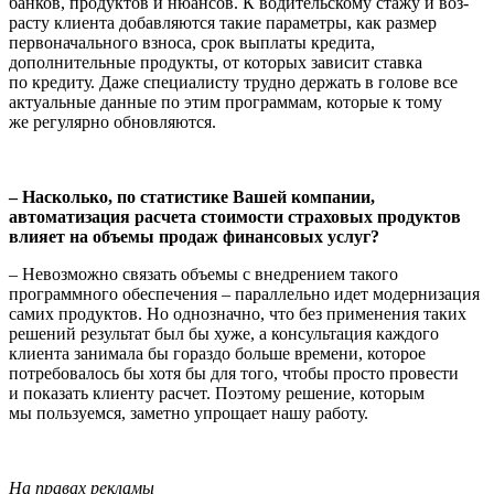
банков, продуктов и нюансов. К водительскому стажу и воз­
расту клиента добавляются такие параме­тры, как размер
первоначального взноса, срок выплаты кредита,
дополнительные продукты, от которых зависит ставка
по кредиту. Даже специалисту трудно дер­жать в голове все
актуальные данные по этим программам, которые к тому
же регу­лярно обновляются.
– Насколько, по статистике Вашей компа­нии,
автоматизация расчета стоимости страховых продуктов
влияет на объемы продаж финансовых услуг?
– Невозможно связать объемы с внедре­нием такого
программного обеспече­ния – параллельно идет модернизация
самих продуктов. Но однозначно, что без применения таких
решений результат был бы хуже, а консультация каждого
клиента занимала бы гораздо больше времени, которое
потребовалось бы хотя бы для того, чтобы просто провести
и показать клиенту расчет. Поэтому решение, кото­рым
мы пользуемся, заметно упрощает нашу работу.
На правах рекламы