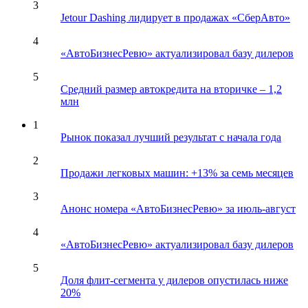
3
Jetour Dashing лидирует в продажах «СберАвто»
4
«АвтоБизнесРевю» актуализировал базу дилеров
5
Средний размер автокредита на вторичке – 1,2
млн
1
Рынок показал лучший результат с начала года
2
Продажи легковых машин: +13% за семь месяцев
3
Анонс номера «АвтоБизнесРевю» за июль-август
4
«АвтоБизнесРевю» актуализировал базу дилеров
5
Доля флит-сегмента у дилеров опустилась ниже
20%