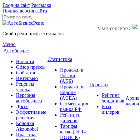
Вход на сайт
Рассылка
Полная версия сайта
Мы в соцсетях:
Свой среди профессионалов
Меню
Автобизнес
Статистика
Новости
Обзор прессы
Продажи в
События
России
Интервью
(АЕБ)
Рецепты
Проекты
Продажи в
успеха
Европе
Персоны
Рейтинг
(ACEA)
Архив
автобизнеса
холдингов
Сегментация
журна
Досье
База
рынка РФ
Эффективные
дилеров
Рейтинги
решения
дилеров
Колонка
Тарифы
Akzonobel
каско (ЭЛТ-
Практика
ПОИСК)