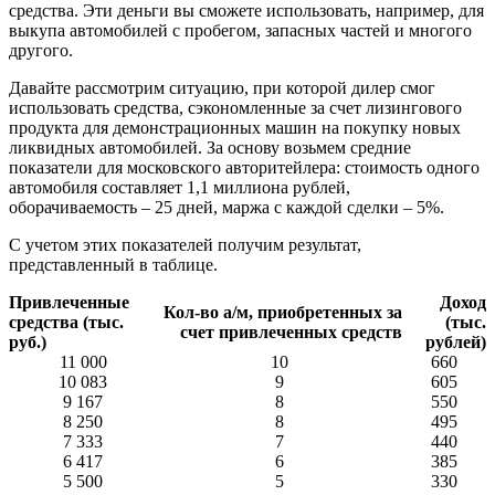
средства. Эти деньги вы сможете использовать, например, для
выкупа автомобилей с пробегом, запасных частей и многого
другого.
Давайте рассмотрим ситуацию, при которой дилер смог
использовать средства, сэкономленные за счет лизингового
продукта для демонстрационных машин на покупку новых
ликвидных автомобилей. За основу возьмем средние
показатели для московского авторитейлера: стоимость одного
автомобиля составляет 1,1 миллиона рублей,
оборачиваемость – 25 дней, маржа с каждой сделки – 5%.
С учетом этих показателей получим результат,
представленный в таблице.
Привлеченные
Доход
Кол-во а/м, приобретенных за
средства (тыс.
(тыс.
счет привлеченных средств
руб.)
рублей)
11 000
10
660
10 083
9
605
9 167
8
550
8 250
8
495
7 333
7
440
6 417
6
385
5 500
5
330