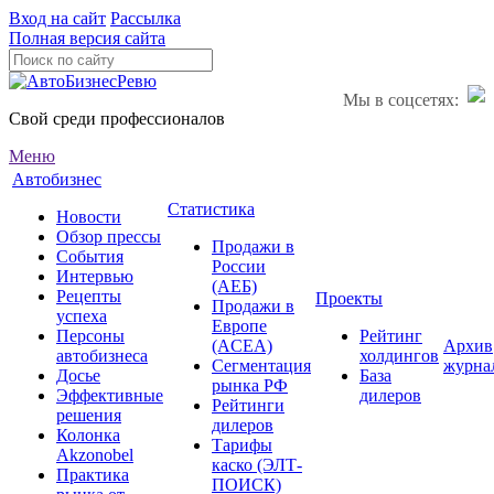
Вход на сайт
Рассылка
Полная версия сайта
Мы в соцсетях:
Свой среди профессионалов
Меню
Автобизнес
Статистика
Новости
Обзор прессы
Продажи в
События
России
Интервью
(АЕБ)
Рецепты
Проекты
Продажи в
успеха
Европе
Персоны
Рейтинг
(ACEA)
Архив
автобизнеса
холдингов
Сегментация
журна
Досье
База
рынка РФ
Эффективные
дилеров
Рейтинги
решения
дилеров
Колонка
Тарифы
Akzonobel
каско (ЭЛТ-
Практика
ПОИСК)