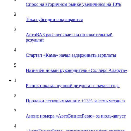
Спрос на вторичном рынке увеличился на 10%
2
Тока субсидии сокращаются
3
АвтоВАЗ рассчитывает на положительный
результат
4
Стартап «Кама» начал задерживать зарплаты
5
Назначен новый руководитель «Соллерс Алабуга»
1
Рынок показал лучший результат с начала года
2
Продажи легковых машин: +13% за семь месяцев
3
Анонс номера «АвтоБизнесРевю» за июль-август
4