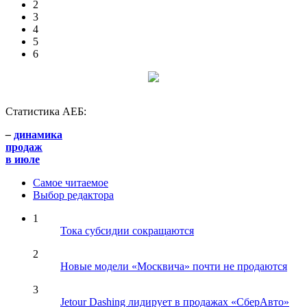
2
3
4
5
6
Статистика АЕБ:
–
динамика
продаж
в июле
Самое читаемое
Выбор редактора
1
Тока субсидии сокращаются
2
Новые модели «Москвича» почти не продаются
3
Jetour Dashing лидирует в продажах «СберАвто»