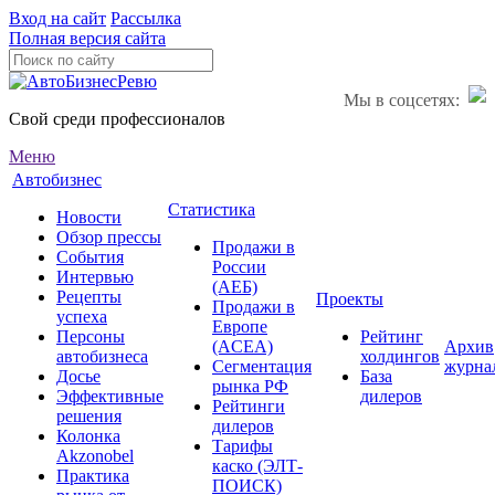
Вход на сайт
Рассылка
Полная версия сайта
Мы в соцсетях:
Свой среди профессионалов
Меню
Автобизнес
Статистика
Новости
Обзор прессы
Продажи в
События
России
Интервью
(АЕБ)
Рецепты
Проекты
Продажи в
успеха
Европе
Персоны
Рейтинг
(ACEA)
Архив
автобизнеса
холдингов
Сегментация
журна
Досье
База
рынка РФ
Эффективные
дилеров
Рейтинги
решения
дилеров
Колонка
Тарифы
Akzonobel
каско (ЭЛТ-
Практика
ПОИСК)