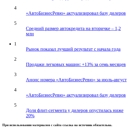
4
«АвтоБизнесРевю» актуализировал базу дилеров
5
Средний размер автокредита на вторичке – 1,2
млн
1
Рынок показал лучший результат с начала года
2
Продажи легковых машин: +13% за семь месяцев
3
Анонс номера «АвтоБизнесРевю» за июль-август
4
«АвтоБизнесРевю» актуализировал базу дилеров
5
Доля флит-сегмента у дилеров опустилась ниже
20%
При использовании материалов с сайта ссылка на источник обязательна.