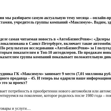
дня мы разбираем самую актуальную тему месяца – онлайн-пр
устамян, учредитель группы компаний «Максимум». Вадим, зд
деле самая читаемая новость в «АвтоБизнесРевю»: «Дилеры 
окализована в Санкт-Петербурге, включает такие автомобильн
 По результатам исследования «АвтоБизнесРевю» за I полугод
торым показателям в Топ-10 автодилеров. По продажам нов
показателям группа компаний показывает положительную дин
удника ГК «Максимум» занимает 9 место (7,01 миллиона рубле
одного продавца – 45. И теперь вы одарили наше информацио
 это за проект?
вает потребность в приобретении нового автомобиля или автомо
ентируемся на поколение, которое родилось после 1980 года – п
 товары и услуги…