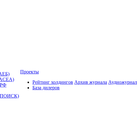
Проекты
АЕБ)
(ACEA)
Рейтинг холдингов
Архив журнала
Аудиожурнал
 РФ
База дилеров
Т-ПОИСК)