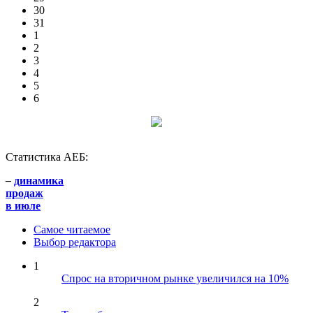
30
31
1
2
3
4
5
6
Статистика АЕБ:
–
динамика
продаж
в июле
Самое читаемое
Выбор редактора
1
Спрос на вторичном рынке увеличился на 10%
2