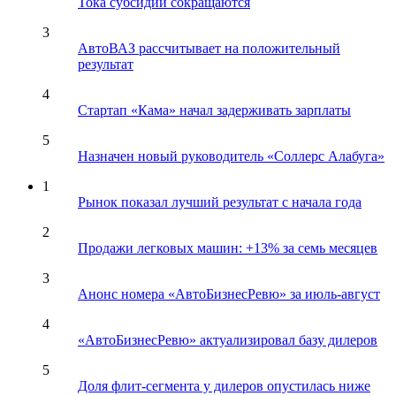
Тока субсидии сокращаются
3
АвтоВАЗ рассчитывает на положительный
результат
4
Стартап «Кама» начал задерживать зарплаты
5
Назначен новый руководитель «Соллерс Алабуга»
1
Рынок показал лучший результат с начала года
2
Продажи легковых машин: +13% за семь месяцев
3
Анонс номера «АвтоБизнесРевю» за июль-август
4
«АвтоБизнесРевю» актуализировал базу дилеров
5
Доля флит-сегмента у дилеров опустилась ниже