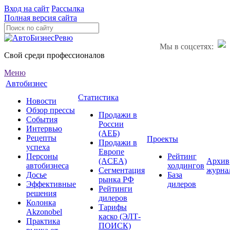
Вход на сайт
Рассылка
Полная версия сайта
Мы в соцсетях:
Свой среди профессионалов
Меню
Автобизнес
Статистика
Новости
Обзор прессы
Продажи в
События
России
Интервью
(АЕБ)
Рецепты
Проекты
Продажи в
успеха
Европе
Персоны
Рейтинг
(ACEA)
Архив
автобизнеса
холдингов
Сегментация
журна
Досье
База
рынка РФ
Эффективные
дилеров
Рейтинги
решения
дилеров
Колонка
Тарифы
Akzonobel
каско (ЭЛТ-
Практика
ПОИСК)