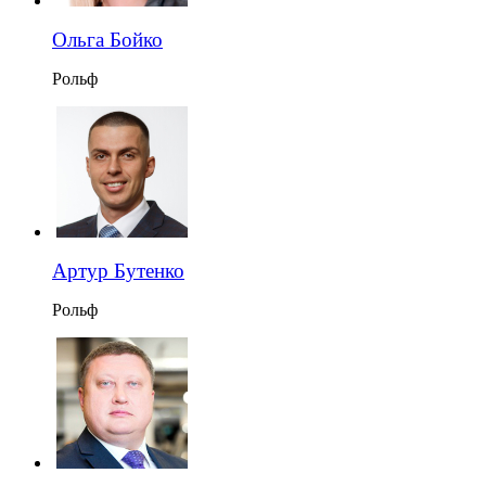
Ольга Бойко
Рольф
Артур Бутенко
Рольф