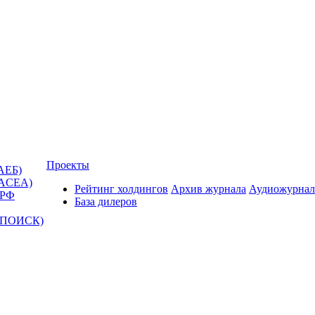
Проекты
АЕБ)
(ACEA)
Рейтинг холдингов
Архив журнала
Аудиожурнал
 РФ
База дилеров
Т-ПОИСК)