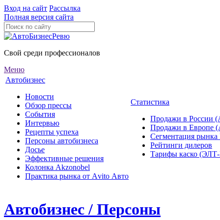
Вход на сайт
Рассылка
Полная версия сайта
Свой среди профессионалов
Меню
Автобизнес
Новости
Статистика
Обзор прессы
События
Продажи в России (
Интервью
Продажи в Европе 
Рецепты успеха
Сегментация рынка
Персоны автобизнеса
Рейтинги дилеров
Досье
Тарифы каско (ЭЛ
Эффективные решения
Колонка Akzonobel
Практика рынка от Аvito Авто
Автобизнес / Персоны