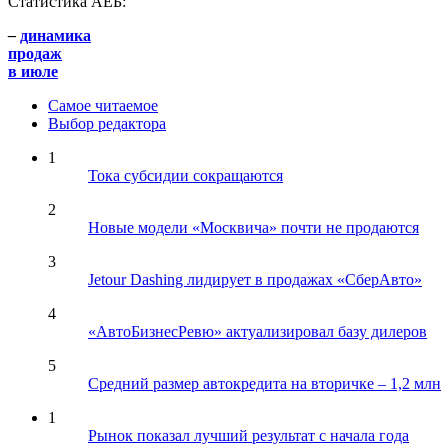
Статистика АЕБ:
–
динамика
продаж
в июле
Самое читаемое
Выбор редактора
1
Тока субсидии сокращаются
2
Новые модели «Москвича» почти не продаются
3
Jetour Dashing лидирует в продажах «СберАвто»
4
«АвтоБизнесРевю» актуализировал базу дилеров
5
Средний размер автокредита на вторичке – 1,2 млн
1
Рынок показал лучший результат с начала года