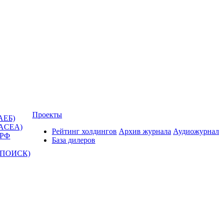
Проекты
АЕБ)
(ACEA)
Рейтинг холдингов
Архив журнала
Аудиожурнал
 РФ
База дилеров
Т-ПОИСК)