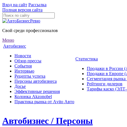
Вход на сайт
Рассылка
Полная версия сайта
Свой среди профессионалов
Меню
Автобизнес
Новости
Статистика
Обзор прессы
События
Продажи в России (
Интервью
Продажи в Европе 
Рецепты успеха
Сегментация рынка
Персоны автобизнеса
Рейтинги дилеров
Досье
Тарифы каско (ЭЛ
Эффективные решения
Колонка Akzonobel
Практика рынка от Аvito Авто
Автобизнес / Персоны