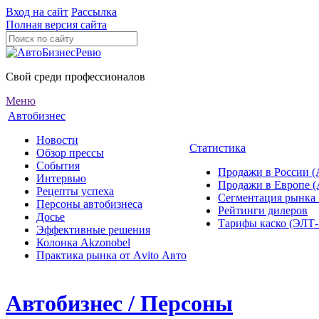
Вход на сайт
Рассылка
Полная версия сайта
Свой среди профессионалов
Меню
Автобизнес
Новости
Статистика
Обзор прессы
События
Продажи в России (
Интервью
Продажи в Европе 
Рецепты успеха
Сегментация рынка
Персоны автобизнеса
Рейтинги дилеров
Досье
Тарифы каско (ЭЛ
Эффективные решения
Колонка Akzonobel
Практика рынка от Аvito Авто
Автобизнес / Персоны