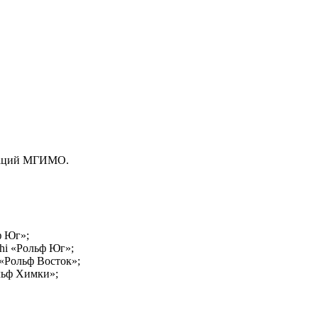
раций МГИМО.
ф Юг»;
shi «Рольф Юг»;
 «Рольф Восток»;
ольф Химки»;