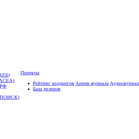
Проекты
АЕБ)
(ACEA)
Рейтинг холдингов
Архив журнала
Аудиожурнал
 РФ
База дилеров
Т-ПОИСК)