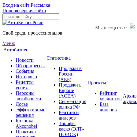
Вход на сайт
Рассылка
Полная версия сайта
Мы в соцсетях:
Свой среди профессионалов
Меню
Автобизнес
Статистика
Новости
Обзор прессы
Продажи в
События
России
Интервью
(АЕБ)
Рецепты
Проекты
Продажи в
успеха
Европе
Персоны
Рейтинг
(ACEA)
Архив
автобизнеса
холдингов
Сегментация
журна
Досье
База
рынка РФ
Эффективные
дилеров
Рейтинги
решения
дилеров
Колонка
Тарифы
Akzonobel
каско (ЭЛТ-
Практика
ПОИСК)