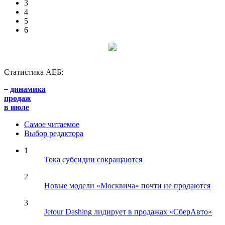
3
4
5
6
Статистика АЕБ:
–
динамика
продаж
в июле
Самое читаемое
Выбор редактора
1
Тока субсидии сокращаются
2
Новые модели «Москвича» почти не продаются
3
Jetour Dashing лидирует в продажах «СберАвто»