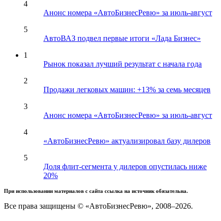
4
Анонс номера «АвтоБизнесРевю» за июль-август
5
АвтоВАЗ подвел первые итоги «Лада Бизнес»
1
Рынок показал лучший результат с начала года
2
Продажи легковых машин: +13% за семь месяцев
3
Анонс номера «АвтоБизнесРевю» за июль-август
4
«АвтоБизнесРевю» актуализировал базу дилеров
5
Доля флит-сегмента у дилеров опустилась ниже
20%
При использовании материалов с сайта ссылка на источник обязательна.
Все права защищены © «АвтоБизнесРевю», 2008–2026.