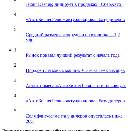
Jetour Dashing лидирует в продажах «СберАвто»
4
«АвтоБизнесРевю» актуализировал базу дилеров
5
Средний размер автокредита на вторичке – 1,2
млн
1
Рынок показал лучший результат с начала года
2
Продажи легковых машин: +13% за семь месяцев
3
Анонс номера «АвтоБизнесРевю» за июль-август
4
«АвтоБизнесРевю» актуализировал базу дилеров
5
Доля флит-сегмента у дилеров опустилась ниже
20%
При использовании материалов с сайта ссылка на источник обязательна.