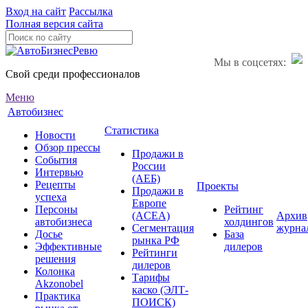
Вход на сайт
Рассылка
Полная версия сайта
Мы в соцсетях:
Свой среди профессионалов
Меню
Автобизнес
Статистика
Новости
Обзор прессы
Продажи в
События
России
Интервью
(АЕБ)
Рецепты
Проекты
Продажи в
успеха
Европе
Персоны
Рейтинг
(ACEA)
Архив
автобизнеса
холдингов
Сегментация
журна
Досье
База
рынка РФ
Эффективные
дилеров
Рейтинги
решения
дилеров
Колонка
Тарифы
Akzonobel
каско (ЭЛТ-
Практика
ПОИСК)