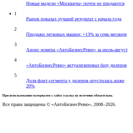
Новые модели «Москвича» почти не продаются
1
Рынок показал лучший результат с начала года
2
Продажи легковых машин: +13% за семь месяцев
3
Анонс номера «АвтоБизнесРевю» за июль-август
4
«АвтоБизнесРевю» актуализировал базу дилеров
5
Доля флит-сегмента у дилеров опустилась ниже
20%
При использовании материалов с сайта ссылка на источник обязательна.
Все права защищены © «АвтоБизнесРевю», 2008–2026.