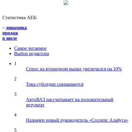
Статистика АЕБ:
–
динамика
продаж
в июле
Самое читаемое
Выбор редактора
1
Спрос на вторичном рынке увеличился на 10%
2
Тока субсидии сокращаются
3
АвтоВАЗ рассчитывает на положительный
результат
4
Назначен новый руководитель «Соллерс Алабуга»
5