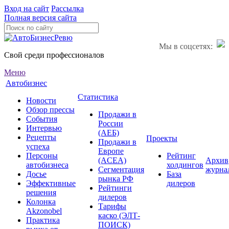
Вход на сайт
Рассылка
Полная версия сайта
Мы в соцсетях:
Свой среди профессионалов
Меню
Автобизнес
Статистика
Новости
Обзор прессы
Продажи в
События
России
Интервью
(АЕБ)
Рецепты
Проекты
Продажи в
успеха
Европе
Персоны
Рейтинг
(ACEA)
Архив
автобизнеса
холдингов
Сегментация
журна
Досье
База
рынка РФ
Эффективные
дилеров
Рейтинги
решения
дилеров
Колонка
Тарифы
Akzonobel
каско (ЭЛТ-
Практика
ПОИСК)