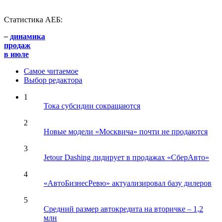
Статистика АЕБ:
–
динамика
продаж
в июле
Самое читаемое
Выбор редактора
1
Тока субсидии сокращаются
2
Новые модели «Москвича» почти не продаются
3
Jetour Dashing лидирует в продажах «СберАвто»
4
«АвтоБизнесРевю» актуализировал базу дилеров
5
Средний размер автокредита на вторичке – 1,2
млн