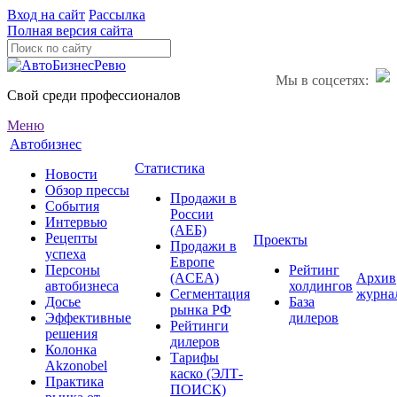
Вход на сайт
Рассылка
Полная версия сайта
Мы в соцсетях:
Свой среди профессионалов
Меню
Автобизнес
Статистика
Новости
Обзор прессы
Продажи в
События
России
Интервью
(АЕБ)
Рецепты
Проекты
Продажи в
успеха
Европе
Персоны
Рейтинг
(ACEA)
Архив
автобизнеса
холдингов
Сегментация
журна
Досье
База
рынка РФ
Эффективные
дилеров
Рейтинги
решения
дилеров
Колонка
Тарифы
Akzonobel
каско (ЭЛТ-
Практика
ПОИСК)