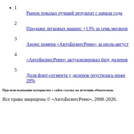
1
Рынок показал лучший результат с начала года
2
Продажи легковых машин: +13% за семь месяцев
3
Анонс номера «АвтоБизнесРевю» за июль-август
4
«АвтоБизнесРевю» актуализировал базу дилеров
5
Доля флит-сегмента у дилеров опустилась ниже
20%
При использовании материалов с сайта ссылка на источник обязательна.
Все права защищены © «АвтоБизнесРевю», 2008–2026.