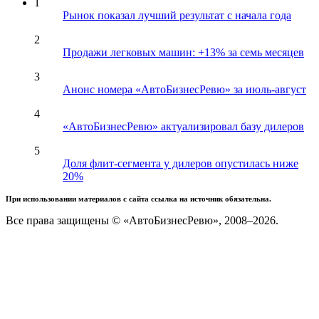
1
Рынок показал лучший результат с начала года
2
Продажи легковых машин: +13% за семь месяцев
3
Анонс номера «АвтоБизнесРевю» за июль-август
4
«АвтоБизнесРевю» актуализировал базу дилеров
5
Доля флит-сегмента у дилеров опустилась ниже
20%
При использовании материалов с сайта ссылка на источник обязательна.
Все права защищены © «АвтоБизнесРевю», 2008–2026.