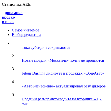
Статистика АЕБ:
–
динамика
продаж
в июле
Самое читаемое
Выбор редактора
1
Тока субсидии сокращаются
2
Новые модели «Москвича» почти не продаются
3
Jetour Dashing лидирует в продажах «СберАвто»
4
«АвтоБизнесРевю» актуализировал базу дилеров
5
Средний размер автокредита на вторичке – 1,2
млн