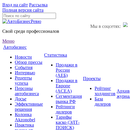
Вход на сайт
Рассылка
Полная версия сайта
Мы в соцсетях:
Свой среди профессионалов
Меню
Автобизнес
Статистика
Новости
Обзор прессы
Продажи в
События
России
Интервью
(АЕБ)
Рецепты
Проекты
Продажи в
успеха
Европе
Персоны
Рейтинг
(ACEA)
Архив
автобизнеса
холдингов
Сегментация
журна
Досье
База
рынка РФ
Эффективные
дилеров
Рейтинги
решения
дилеров
Колонка
Тарифы
Akzonobel
каско (ЭЛТ-
Практика
ПОИСК)