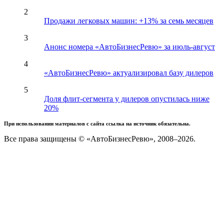
2
Продажи легковых машин: +13% за семь месяцев
3
Анонс номера «АвтоБизнесРевю» за июль-август
4
«АвтоБизнесРевю» актуализировал базу дилеров
5
Доля флит-сегмента у дилеров опустилась ниже
20%
При использовании материалов с сайта ссылка на источник обязательна.
Все права защищены © «АвтоБизнесРевю», 2008–2026.