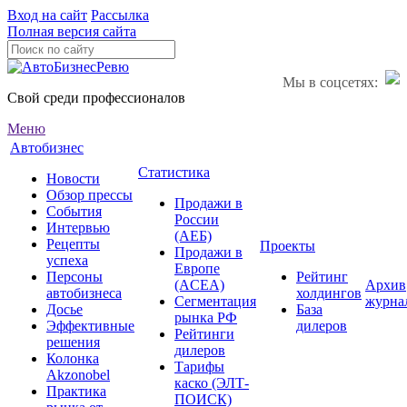
Вход на сайт
Рассылка
Полная версия сайта
Мы в соцсетях:
Свой среди профессионалов
Меню
Автобизнес
Статистика
Новости
Обзор прессы
Продажи в
События
России
Интервью
(АЕБ)
Рецепты
Проекты
Продажи в
успеха
Европе
Персоны
Рейтинг
(ACEA)
Архив
автобизнеса
холдингов
Сегментация
журна
Досье
База
рынка РФ
Эффективные
дилеров
Рейтинги
решения
дилеров
Колонка
Тарифы
Akzonobel
каско (ЭЛТ-
Практика
ПОИСК)