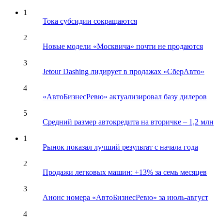
1
Тока субсидии сокращаются
2
Новые модели «Москвича» почти не продаются
3
Jetour Dashing лидирует в продажах «СберАвто»
4
«АвтоБизнесРевю» актуализировал базу дилеров
5
Средний размер автокредита на вторичке – 1,2 млн
1
Рынок показал лучший результат с начала года
2
Продажи легковых машин: +13% за семь месяцев
3
Анонс номера «АвтоБизнесРевю» за июль-август
4