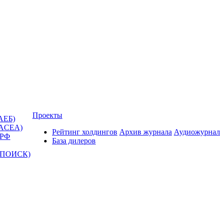
Проекты
АЕБ)
(ACEA)
Рейтинг холдингов
Архив журнала
Аудиожурнал
 РФ
База дилеров
Т-ПОИСК)