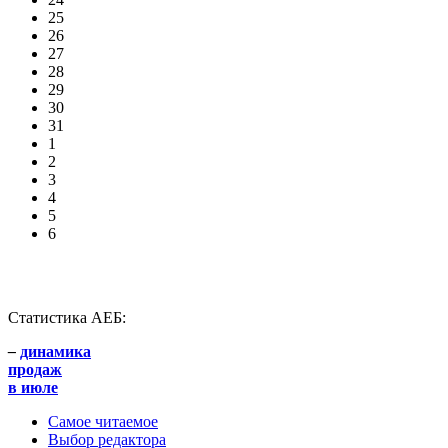
25
26
27
28
29
30
31
1
2
3
4
5
6
Статистика АЕБ:
–
динамика
продаж
в июле
Самое читаемое
Выбор редактора