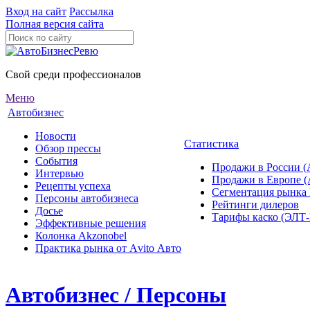
Вход на сайт
Рассылка
Полная версия сайта
Свой среди профессионалов
Меню
Автобизнес
Новости
Статистика
Обзор прессы
События
Продажи в России (
Интервью
Продажи в Европе 
Рецепты успеха
Сегментация рынка
Персоны автобизнеса
Рейтинги дилеров
Досье
Тарифы каско (ЭЛ
Эффективные решения
Колонка Akzonobel
Практика рынка от Аvito Авто
Автобизнес / Персоны