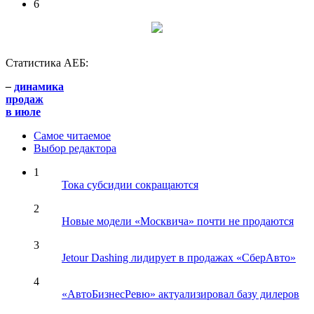
6
Статистика АЕБ:
–
динамика
продаж
в июле
Самое читаемое
Выбор редактора
1
Тока субсидии сокращаются
2
Новые модели «Москвича» почти не продаются
3
Jetour Dashing лидирует в продажах «СберАвто»
4
«АвтоБизнесРевю» актуализировал базу дилеров