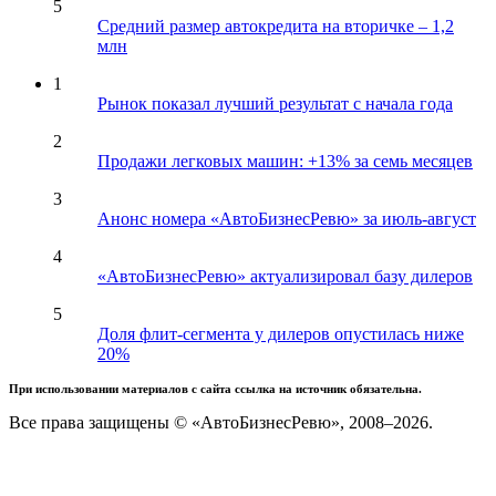
5
Средний размер автокредита на вторичке – 1,2
млн
1
Рынок показал лучший результат с начала года
2
Продажи легковых машин: +13% за семь месяцев
3
Анонс номера «АвтоБизнесРевю» за июль-август
4
«АвтоБизнесРевю» актуализировал базу дилеров
5
Доля флит-сегмента у дилеров опустилась ниже
20%
При использовании материалов с сайта ссылка на источник обязательна.
Все права защищены © «АвтоБизнесРевю», 2008–2026.