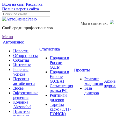
Вход на сайт
Рассылка
Полная версия сайта
Мы в соцсетях:
Свой среди профессионалов
Меню
Автобизнес
Статистика
Новости
Обзор прессы
Продажи в
События
России
Интервью
(АЕБ)
Рецепты
Проекты
Продажи в
успеха
Европе
Персоны
Рейтинг
(ACEA)
Архив
автобизнеса
холдингов
Сегментация
журна
Досье
База
рынка РФ
Эффективные
дилеров
Рейтинги
решения
дилеров
Колонка
Тарифы
Akzonobel
каско (ЭЛТ-
Практика
ПОИСК)