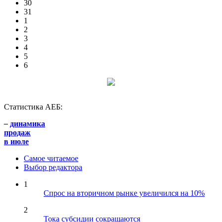
30
31
1
2
3
4
5
6
Статистика АЕБ:
–
динамика
продаж
в июле
Самое читаемое
Выбор редактора
1
Спрос на вторичном рынке увеличился на 10%
2
Тока субсидии сокращаются