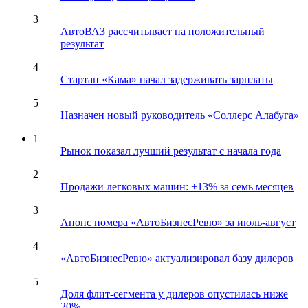
3
АвтоВАЗ рассчитывает на положительный
результат
4
Стартап «Кама» начал задерживать зарплаты
5
Назначен новый руководитель «Соллерс Алабуга»
1
Рынок показал лучший результат с начала года
2
Продажи легковых машин: +13% за семь месяцев
3
Анонс номера «АвтоБизнесРевю» за июль-август
4
«АвтоБизнесРевю» актуализировал базу дилеров
5
Доля флит-сегмента у дилеров опустилась ниже
20%