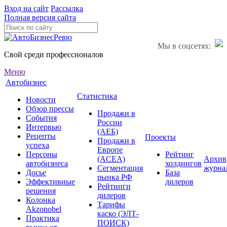
Вход на сайт
Рассылка
Полная версия сайта
Мы в соцсетях:
Свой среди профессионалов
Меню
Автобизнес
Статистика
Новости
Обзор прессы
Продажи в
События
России
Интервью
(АЕБ)
Рецепты
Проекты
Продажи в
успеха
Европе
Персоны
Рейтинг
(ACEA)
Архив
автобизнеса
холдингов
Сегментация
журна
Досье
База
рынка РФ
Эффективные
дилеров
Рейтинги
решения
дилеров
Колонка
Тарифы
Akzonobel
каско (ЭЛТ-
Практика
ПОИСК)