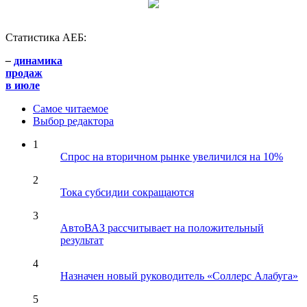
Статистика АЕБ:
–
динамика
продаж
в июле
Самое читаемое
Выбор редактора
1
Спрос на вторичном рынке увеличился на 10%
2
Тока субсидии сокращаются
3
АвтоВАЗ рассчитывает на положительный
результат
4
Назначен новый руководитель «Соллерс Алабуга»
5