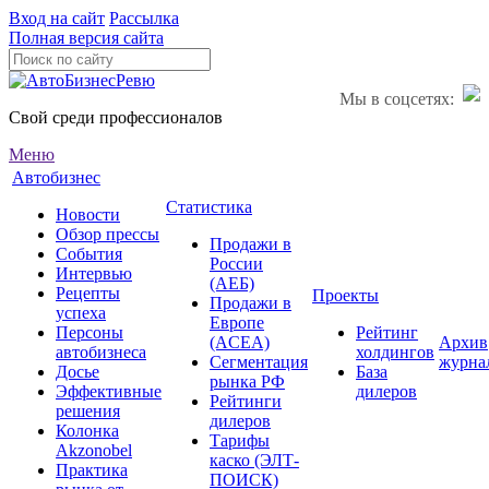
Вход на сайт
Рассылка
Полная версия сайта
Мы в соцсетях:
Свой среди профессионалов
Меню
Автобизнес
Статистика
Новости
Обзор прессы
Продажи в
События
России
Интервью
(АЕБ)
Рецепты
Проекты
Продажи в
успеха
Европе
Персоны
Рейтинг
(ACEA)
Архив
автобизнеса
холдингов
Сегментация
журна
Досье
База
рынка РФ
Эффективные
дилеров
Рейтинги
решения
дилеров
Колонка
Тарифы
Akzonobel
каско (ЭЛТ-
Практика
ПОИСК)