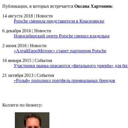
Публикации, в которых встречается
Оксана Хартонюк
:
14 августа 2018 | Новости
Porsche сменила представителя в Красноярске
6 декабря 2016 | Новости
Новосибирский центр Porsche сменил владельца
2 июня 2016 | Новости
«АлтайЕвроМоторс» станет партнером Porsche
16 января 2015 | События
Участники рынка опасаются «фатального ущерба» для би
21 октября 2013 | События
«Рольф» пополнил портфель премиальных брендов
Коллеги по бизнесу: