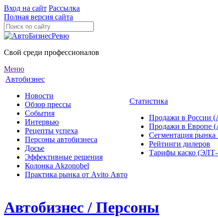
Вход на сайт
Рассылка
Полная версия сайта
Свой среди профессионалов
Меню
Автобизнес
Новости
Статистика
Обзор прессы
События
Продажи в России (
Интервью
Продажи в Европе 
Рецепты успеха
Сегментация рынка
Персоны автобизнеса
Рейтинги дилеров
Досье
Тарифы каско (ЭЛ
Эффективные решения
Колонка Akzonobel
Практика рынка от Аvito Авто
Автобизнес / Персоны