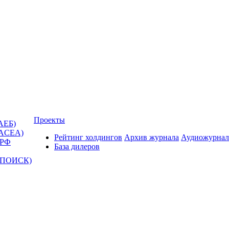
Проекты
АЕБ)
(ACEA)
Рейтинг холдингов
Архив журнала
Аудиожурнал
 РФ
База дилеров
Т-ПОИСК)