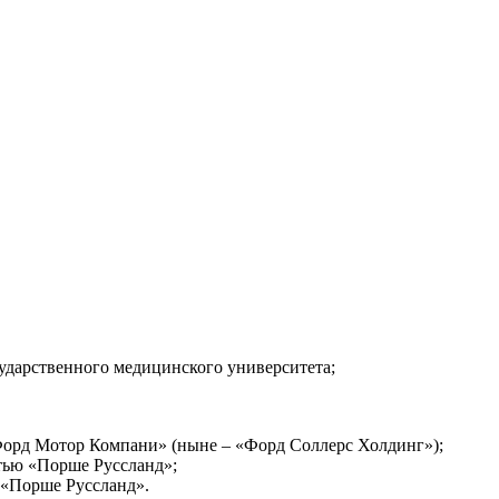
сударственного медицинского университета;
«Форд Мотор Компани» (ныне – «Форд Соллерс Холдинг»);
стью «Порше Руссланд»;
й «Порше Руссланд».