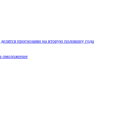
 делятся прогнозами на вторую половину года
на омоложение