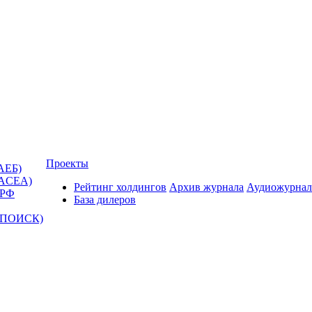
Проекты
АЕБ)
(ACEA)
Рейтинг холдингов
Архив журнала
Аудиожурнал
 РФ
База дилеров
Т-ПОИСК)