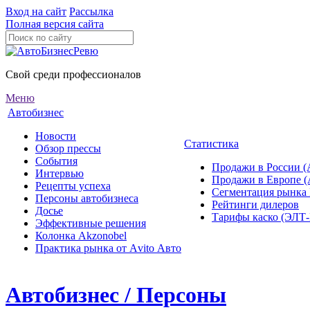
Вход на сайт
Рассылка
Полная версия сайта
Свой среди профессионалов
Меню
Автобизнес
Новости
Статистика
Обзор прессы
События
Продажи в России (
Интервью
Продажи в Европе 
Рецепты успеха
Сегментация рынка
Персоны автобизнеса
Рейтинги дилеров
Досье
Тарифы каско (ЭЛ
Эффективные решения
Колонка Akzonobel
Практика рынка от Аvito Авто
Автобизнес / Персоны