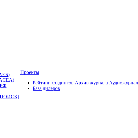
Проекты
АЕБ)
(ACEA)
Рейтинг холдингов
Архив журнала
Аудиожурнал
 РФ
База дилеров
Т-ПОИСК)