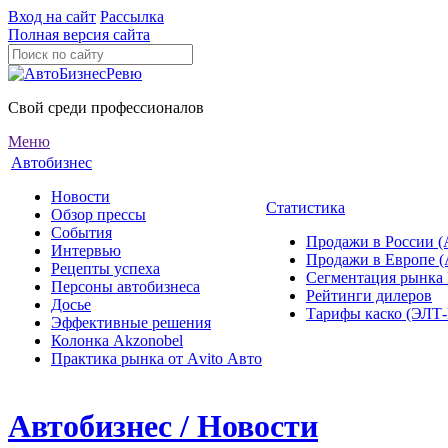
Вход на сайт
Рассылка
Полная версия сайта
Свой среди профессионалов
Меню
Автобизнес
Новости
Статистика
Обзор прессы
События
Продажи в России (
Интервью
Продажи в Европе 
Рецепты успеха
Сегментация рынка
Персоны автобизнеса
Рейтинги дилеров
Досье
Тарифы каско (ЭЛ
Эффективные решения
Колонка Akzonobel
Практика рынка от Аvito Авто
Автобизнес / Новости