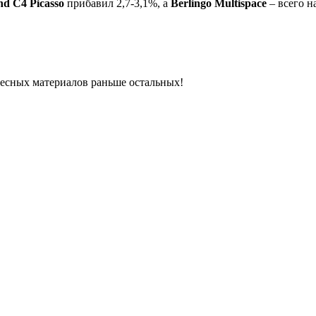
d C4 Picasso
прибавил 2,7-3,1%, а
Berlingo Multispace
– всего на
ресных материалов раньше остальных!