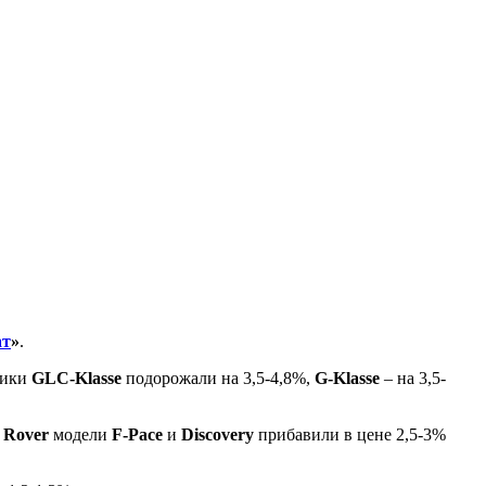
ат
»
.
ники
GLC-Klasse
подорожали на 3,5-4,8%,
G-Klasse
– на 3,5-
 Rover
модели
F-Pace
и
Discovery
прибавили в цене 2,5-3%