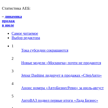
Статистика АЕБ:
–
динамика
продаж
в июле
Самое читаемое
Выбор редактора
1
Тока субсидии сокращаются
2
Новые модели «Москвича» почти не продаются
3
Jetour Dashing лидирует в продажах «СберАвто»
4
Анонс номера «АвтоБизнесРевю» за июль-август
5
АвтоВАЗ подвел первые итоги «Лада Бизнес»