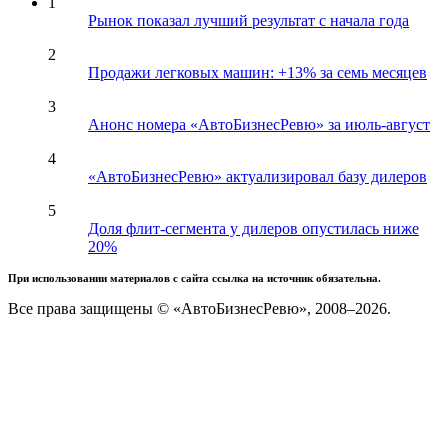
1
Рынок показал лучший результат с начала года
2
Продажи легковых машин: +13% за семь месяцев
3
Анонс номера «АвтоБизнесРевю» за июль-август
4
«АвтоБизнесРевю» актуализировал базу дилеров
5
Доля флит-сегмента у дилеров опустилась ниже
20%
При использовании материалов с сайта ссылка на источник обязательна.
Все права защищены © «АвтоБизнесРевю», 2008–2026.