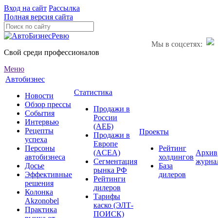
Вход на сайт
Рассылка
Полная версия сайта
Мы в соцсетях:
Свой среди профессионалов
Меню
Автобизнес
Статистика
Новости
Обзор прессы
Продажи в
События
России
Интервью
(АЕБ)
Рецепты
Проекты
Продажи в
успеха
Европе
Персоны
Рейтинг
(ACEA)
Архив
автобизнеса
холдингов
Сегментация
журна
Досье
База
рынка РФ
Эффективные
дилеров
Рейтинги
решения
дилеров
Колонка
Тарифы
Akzonobel
каско (ЭЛТ-
Практика
ПОИСК)