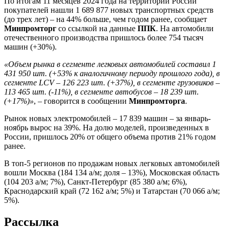
По итогам 11 месяцев 2024 года на территории России
покупателей нашли 1 689 877 новых транспортных средств
(до трех лет) – на 44% больше, чем годом ранее, сообщает
Минпромторг
со ссылкой на данные
ППК
. На автомобили
отечественного производства пришлось более 754 тысяч
машин (+30%).
«Объем рынка в сегменте легковых автомобилей составил 1
431 950 шт. (+53% к аналогичному периоду прошлого года), в
сегменте LCV – 126 223 шт. (+37%), в сегменте грузовиков –
113 465 шт. (-11%), в сегменте автобусов – 18 239 шт.
(+17%)»
, – говорится в сообщении
Минпромторга
.
Рынок новых электромобилей – 17 839 машин – за январь-
ноябрь вырос на 39%. На долю моделей, произведенных в
России, пришлось 20% от общего объема против 21% годом
ранее.
В топ-5 регионов по продажам новых легковых автомобилей
вошли Москва (184 134 а/м; доля – 13%), Московская область
(104 203 а/м; 7%), Санкт-Петербург (85 380 а/м; 6%),
Краснодарский край (72 162 а/м; 5%) и Татарстан (70 066 а/м;
5%).
Рассылка