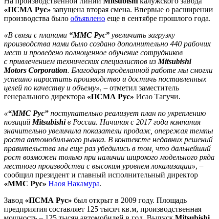
На производственной линии
Mitsubishi
калужского завода
«ПСМА Рус»
запущена вторая смена. Впервые о расширении
производства было
объявлено
еще в сентябре прошлого года.
«В связи с планами
“ММС Рус”
увеличить загрузку
производства нами было создано дополнительно 440 рабочих
мест и проведено полноценное обучение сотрудников
с привлечением технических специалистов из
Mitsubishi
Motors Corporation
. Благодаря проделанной работе мы смогли
успешно нарастить производство и достичь поставленных
целей по качеству и объему»
, – отметил заместитель
генерального директора
«ПСМА Рус»
Исао Тагучи.
«
“ММС Рус”
поступательно реализует план по укреплению
позиций
Mitsubishi
в России. Начиная с 2017 года компания
значительно увеличила показатели продаж, опережая темпы
роста автомобильного рынка. В контексте недавних решений
правительства мы еще раз убедились в том, что дальнейший
рост возможен только при наличии широкого модельного ряда
местного производства с высоким уровнем локализации»
, –
сообщил президент и главный исполнительный директор
«ММС Рус»
Наоя Накамура
.
Завод
«ПСМА Рус»
был открыт в 2009 году. Площадь
предприятия составляет 125 тысяч кв.м, производственная
мощность – 125 тысяч автомобилей в год. Выпуск
Mitsubishi