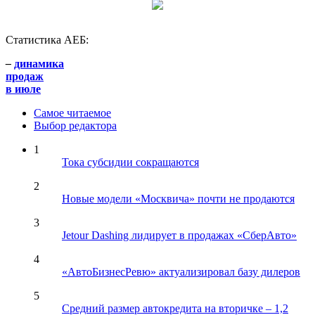
Статистика АЕБ:
–
динамика
продаж
в июле
Самое читаемое
Выбор редактора
1
Тока субсидии сокращаются
2
Новые модели «Москвича» почти не продаются
3
Jetour Dashing лидирует в продажах «СберАвто»
4
«АвтоБизнесРевю» актуализировал базу дилеров
5
Средний размер автокредита на вторичке – 1,2