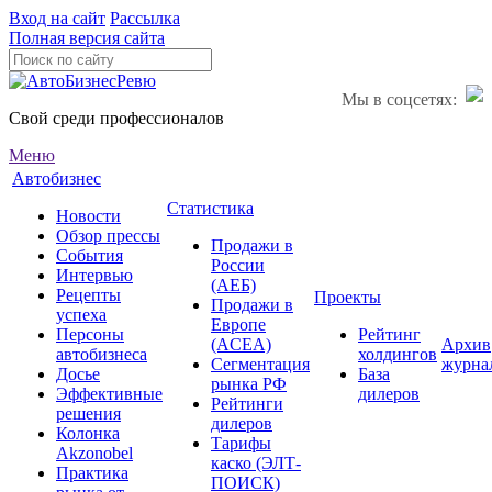
Вход на сайт
Рассылка
Полная версия сайта
Мы в соцсетях:
Свой среди профессионалов
Меню
Автобизнес
Статистика
Новости
Обзор прессы
Продажи в
События
России
Интервью
(АЕБ)
Рецепты
Проекты
Продажи в
успеха
Европе
Персоны
Рейтинг
(ACEA)
Архив
автобизнеса
холдингов
Сегментация
журна
Досье
База
рынка РФ
Эффективные
дилеров
Рейтинги
решения
дилеров
Колонка
Тарифы
Akzonobel
каско (ЭЛТ-
Практика
ПОИСК)