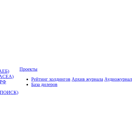
Проекты
АЕБ)
(ACEA)
Рейтинг холдингов
Архив журнала
Аудиожурнал
 РФ
База дилеров
Т-ПОИСК)