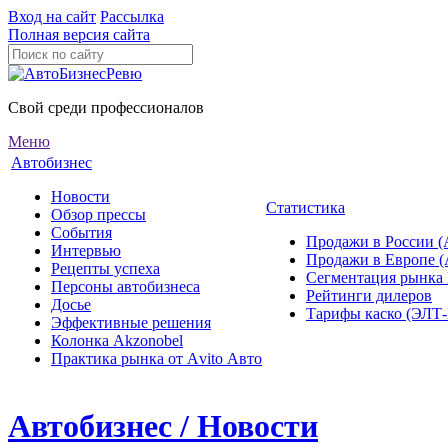
Вход на сайт
Рассылка
Полная версия сайта
Свой среди профессионалов
Меню
Автобизнес
Новости
Статистика
Обзор прессы
События
Продажи в России (
Интервью
Продажи в Европе 
Рецепты успеха
Сегментация рынка
Персоны автобизнеса
Рейтинги дилеров
Досье
Тарифы каско (ЭЛ
Эффективные решения
Колонка Akzonobel
Практика рынка от Аvito Авто
Автобизнес / Новости