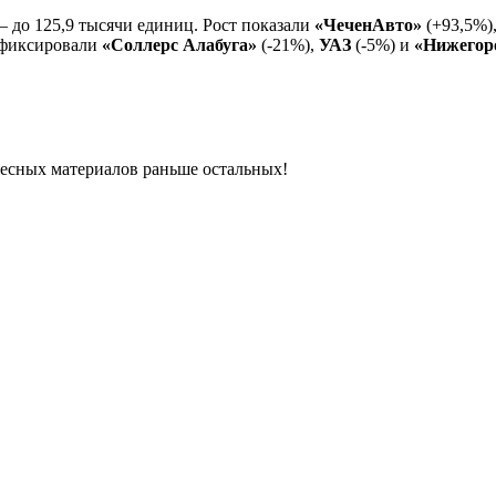
 до 125,9 тысячи единиц. Рост показали
«ЧеченАвто»
(+93,5%)
афиксировали
«Соллерс Алабуга»
(-21%),
УАЗ
(-5%) и
«Нижегор
ресных материалов раньше остальных!