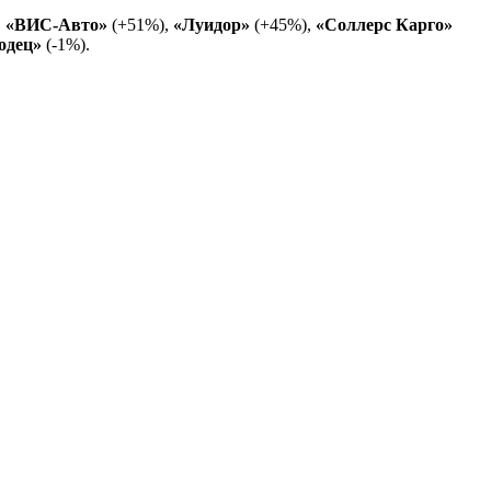
,
«ВИС-Авто»
(+51%),
«Луидор»
(+45%),
«Соллерс Карго»
одец»
(-1%).