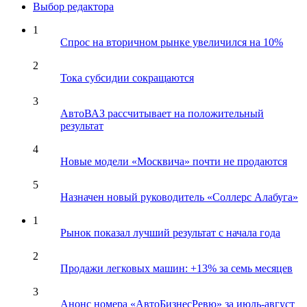
Выбор редактора
1
Спрос на вторичном рынке увеличился на 10%
2
Тока субсидии сокращаются
3
АвтоВАЗ рассчитывает на положительный
результат
4
Новые модели «Москвича» почти не продаются
5
Назначен новый руководитель «Соллерс Алабуга»
1
Рынок показал лучший результат с начала года
2
Продажи легковых машин: +13% за семь месяцев
3
Анонс номера «АвтоБизнесРевю» за июль-август