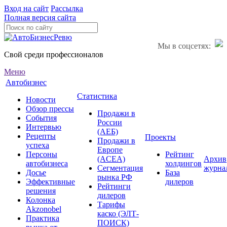
Вход на сайт
Рассылка
Полная версия сайта
Мы в соцсетях:
Свой среди профессионалов
Меню
Автобизнес
Статистика
Новости
Обзор прессы
Продажи в
События
России
Интервью
(АЕБ)
Рецепты
Проекты
Продажи в
успеха
Европе
Персоны
Рейтинг
(ACEA)
Архив
автобизнеса
холдингов
Сегментация
журна
Досье
База
рынка РФ
Эффективные
дилеров
Рейтинги
решения
дилеров
Колонка
Тарифы
Akzonobel
каско (ЭЛТ-
Практика
ПОИСК)