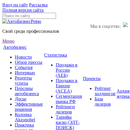
Вход на сайт
Рассылка
Полная версия сайта
Мы в соцсетях:
Свой среди профессионалов
Меню
Автобизнес
Статистика
Новости
Обзор прессы
Продажи в
События
России
Интервью
(АЕБ)
Рецепты
Проекты
Продажи в
успеха
Европе
Персоны
Рейтинг
(ACEA)
Архив
автобизнеса
холдингов
Сегментация
журна
Досье
База
рынка РФ
Эффективные
дилеров
Рейтинги
решения
дилеров
Колонка
Тарифы
Akzonobel
каско (ЭЛТ-
Практика
ПОИСК)