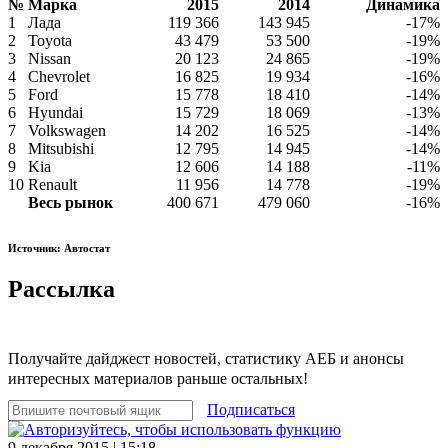
№
Марка
2015
2014
Динамика
1
Лада
119 366
143 945
-17%
2
Toyota
43 479
53 500
-19%
3
Nissan
20 123
24 865
-19%
4
Chevrolet
16 825
19 934
-16%
5
Ford
15 778
18 410
-14%
6
Hyundai
15 729
18 069
-13%
7
Volkswagen
14 202
16 525
-14%
8
Mitsubishi
12 795
14 945
-14%
9
Kia
12 606
14 188
-11%
10
Renault
11 956
14 778
-19%
Весь рынок
400 671
479 060
-16%
Источник: Автостат
Рассылка
Получайте дайджест новостей, статистику АЕБ и анонсы
интересных материалов раньше остальных!
Подписаться
9 декабря 2015 | 15:18