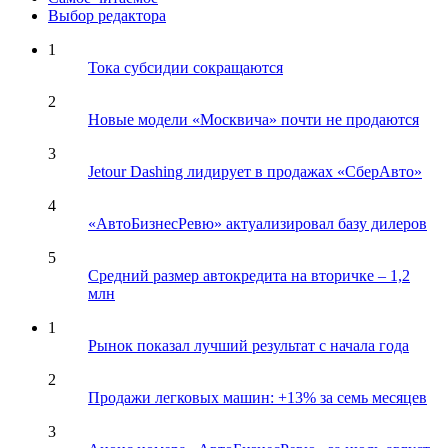
Выбор редактора
1
Тока субсидии сокращаются
2
Новые модели «Москвича» почти не продаются
3
Jetour Dashing лидирует в продажах «СберАвто»
4
«АвтоБизнесРевю» актуализировал базу дилеров
5
Средний размер автокредита на вторичке – 1,2
млн
1
Рынок показал лучший результат с начала года
2
Продажи легковых машин: +13% за семь месяцев
3