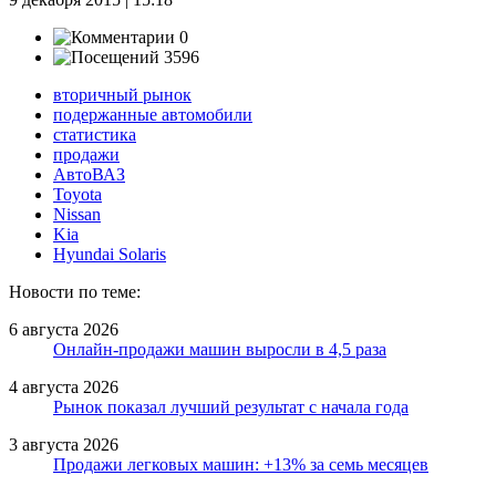
0
3596
вторичный рынок
подержанные автомобили
статистика
продажи
АвтоВАЗ
Toyota
Nissan
Kia
Hyundai Solaris
Новости по теме:
6 августа 2026
Онлайн-продажи машин выросли в 4,5 раза
4 августа 2026
Рынок показал лучший результат с начала года
3 августа 2026
Продажи легковых машин: +13% за семь месяцев