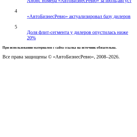
Анонс номера «АвтоБизнесРевю» за июль-август
4
«АвтоБизнесРевю» актуализировал базу дилеров
5
Доля флит-сегмента у дилеров опустилась ниже
20%
При использовании материалов с сайта ссылка на источник обязательна.
Все права защищены © «АвтоБизнесРевю», 2008–2026.