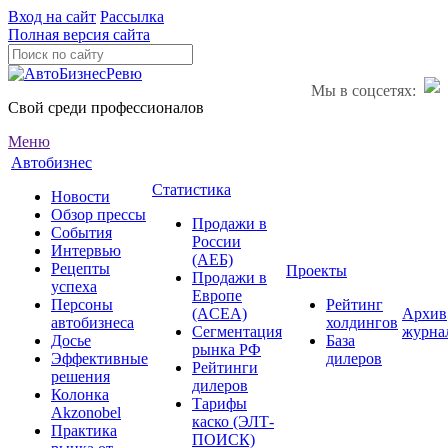
Вход на сайт
Рассылка
Полная версия сайта
Мы в соцсетях:
Свой среди профессионалов
Меню
Автобизнес
Статистика
Новости
Обзор прессы
Продажи в
События
России
Интервью
(АЕБ)
Рецепты
Проекты
Продажи в
успеха
Европе
Персоны
Рейтинг
(ACEA)
Архив
автобизнеса
холдингов
Сегментация
журна
Досье
База
рынка РФ
Эффективные
дилеров
Рейтинги
решения
дилеров
Колонка
Тарифы
Akzonobel
каско (ЭЛТ-
Практика
ПОИСК)