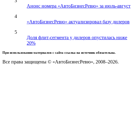
3
Анонс номера «АвтоБизнесРевю» за июль-август
4
«АвтоБизнесРевю» актуализировал базу дилеров
5
Доля флит-сегмента у дилеров опустилась ниже
20%
При использовании материалов с сайта ссылка на источник обязательна.
Все права защищены © «АвтоБизнесРевю», 2008–2026.