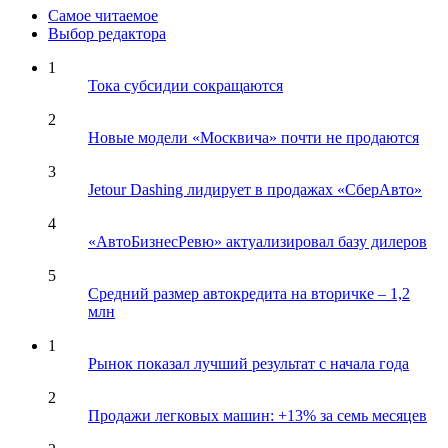
Самое читаемое
Выбор редактора
1
Тока субсидии сокращаются
2
Новые модели «Москвича» почти не продаются
3
Jetour Dashing лидирует в продажах «СберАвто»
4
«АвтоБизнесРевю» актуализировал базу дилеров
5
Средний размер автокредита на вторичке – 1,2
млн
1
Рынок показал лучший результат с начала года
2
Продажи легковых машин: +13% за семь месяцев