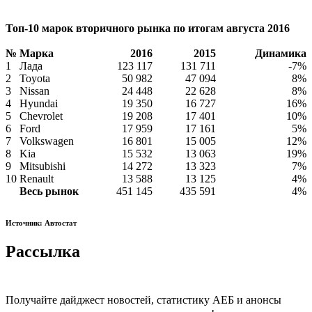
Топ-10 марок вторичного рынка по итогам августа 2016
№
Марка
2016
2015
Динамика
1
Лада
123 117
131 711
-7%
2
Toyota
50 982
47 094
8%
3
Nissan
24 448
22 628
8%
4
Hyundai
19 350
16 727
16%
5
Chevrolet
19 208
17 401
10%
6
Ford
17 959
17 161
5%
7
Volkswagen
16 801
15 005
12%
8
Kia
15 532
13 063
19%
9
Mitsubishi
14 272
13 323
7%
10
Renault
13 588
13 125
4%
Весь рынок
451 145
435 591
4%
Источник: Автостат
Рассылка
Получайте дайджест новостей, статистику АЕБ и анонсы