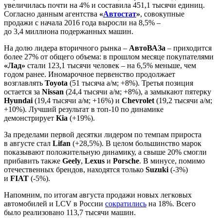
увеличилась почти на 4% и составила 451,1 тысячи единиц.
Согласно данным агентства
«
Автостат
»
, совокупные
продажи с начала 2016 года выросли на 8,5% –
до 3,4 миллиона подержанных машин.
На долю лидера вторичного рынка –
АвтоВАЗа
– приходится
более 27% от общего объема: в прошлом месяце покупателями
«Лад»
стали 123,1 тысячи человек – на 6,5% меньше, чем
годом ранее. Иномарочное первенство продолжает
возглавлять
Toyota
(51 тысяча а/м; +8%). Третья позиция
остается за
Nissan
(24,4 тысячи а/м; +8%), а замыкают пятерку
Hyundai
(19,4 тысячи а/м; +16%) и
Chevrolet
(19,2 тысячи а/м;
+10%). Лучший результат в топ-10 по динамике
демонстрирует
Kia
(+19%).
За пределами первой десятки лидером по темпам прироста
в августе стал
Lifan
(+28,5%). В целом большинство марок
показывают положительную динамику, а свыше 20% смогли
прибавить также
Geely
,
Lexus
и
Porsche
. В минусе, помимо
отечественных брендов, находятся только
Suzuki
(-3%)
и
FIAT
(-5%).
Напомним, по итогам августа продажи новых легковых
автомобилей и LCV в России
сократились
на 18%. Всего
было реализовано 113,7 тысячи машин.