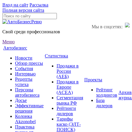
Вход на сайт
Рассылка
Полная версия сайта
Мы в соцсетях:
Свой среди профессионалов
Меню
Автобизнес
Статистика
Новости
Обзор прессы
Продажи в
События
России
Интервью
(АЕБ)
Рецепты
Проекты
Продажи в
успеха
Европе
Персоны
Рейтинг
(ACEA)
Архив
автобизнеса
холдингов
Сегментация
журна
Досье
База
рынка РФ
Эффективные
дилеров
Рейтинги
решения
дилеров
Колонка
Тарифы
Akzonobel
каско (ЭЛТ-
Практика
ПОИСК)