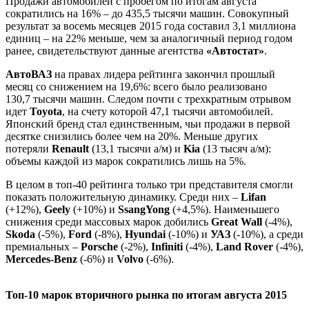
Продажи автомобилей с пробегом по итогам августа
сократились на 16% – до 435,5 тысячи машин. Совокупный
результат за восемь месяцев 2015 года составил 3,1 миллиона
единиц – на 22% меньше, чем за аналогичный период годом
ранее, свидетельствуют данные агентства
«Автостат»
.
АвтоВАЗ
на правах лидера рейтинга закончил прошлый
месяц со снижением на 19,6%: всего было реализовано
130,7 тысячи машин. Следом почти с трехкратным отрывом
идет
Toyota
, на счету которой 47,1 тысячи автомобилей.
Японский бренд стал единственным, чьи продажи в первой
десятке снизились более чем на 20%. Меньше других
потеряли
Renault
(13,1 тысячи а/м) и
Kia
(13 тысяч а/м):
объемы каждой из марок сократились лишь на 5%.
В целом в топ-40 рейтинга только три представителя смогли
показать положительную динамику. Среди них –
Lifan
(+12%),
Geely
(+10%) и
SsangYong
(+4,5%). Наименьшего
снижения среди массовых марок добились
Great Wall
(-4%),
Skoda
(-5%),
Ford
(-8%),
Hyundai
(-10%) и
УАЗ
(-10%), а среди
премиальных –
Porsche
(-2%),
Infiniti
(-4%),
Land Rover
(-4%),
Mercedes-Benz
(-6%) и
Volvo
(-6%).
Топ-10 марок вторичного рынка по итогам августа 2015