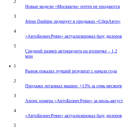
2
Новые модели «Москвича» почти не продаются
3
Jetour Dashing лидирует в продажах «СберАвто»
4
«АвтоБизнесРевю» актуализировал базу дилеров
5
Средний размер автокредита на вторичке – 1,2
млн
1
Рынок показал лучший результат с начала года
2
Продажи легковых машин: +13% за семь месяцев
3
Анонс номера «АвтоБизнесРевю» за июль-август
4
«АвтоБизнесРевю» актуализировал базу дилеров
5