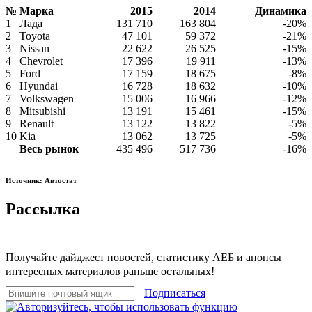
№
Марка
2015
2014
Динамика
1
Лада
131 710
163 804
-20%
2
Toyota
47 101
59 372
-21%
3
Nissan
22 622
26 525
-15%
4
Chevrolet
17 396
19 911
-13%
5
Ford
17 159
18 675
-8%
6
Hyundai
16 728
18 632
-10%
7
Volkswagen
15 006
16 966
-12%
8
Mitsubishi
13 191
15 461
-15%
9
Renault
13 122
13 822
-5%
10
Kia
13 062
13 725
-5%
Весь рынок
435 496
517 736
-16%
Источник: Автостат
Рассылка
Получайте дайджест новостей, статистику АЕБ и анонсы
интересных материалов раньше остальных!
Подписаться