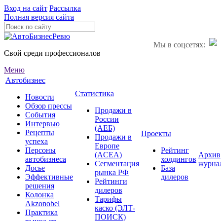
Вход на сайт
Рассылка
Полная версия сайта
Мы в соцсетях:
Свой среди профессионалов
Меню
Автобизнес
Статистика
Новости
Обзор прессы
Продажи в
События
России
Интервью
(АЕБ)
Рецепты
Проекты
Продажи в
успеха
Европе
Персоны
Рейтинг
(ACEA)
Архив
автобизнеса
холдингов
Сегментация
журна
Досье
База
рынка РФ
Эффективные
дилеров
Рейтинги
решения
дилеров
Колонка
Тарифы
Akzonobel
каско (ЭЛТ-
Практика
ПОИСК)