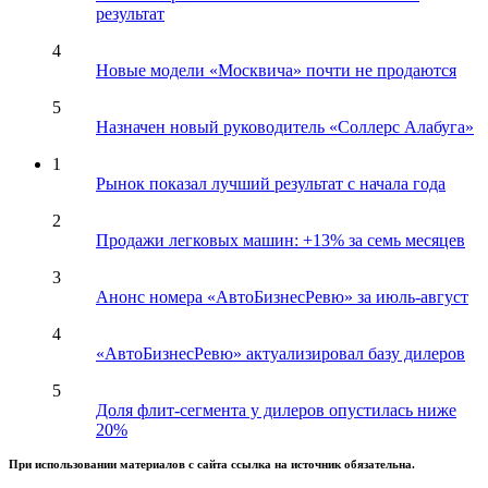
результат
4
Новые модели «Москвича» почти не продаются
5
Назначен новый руководитель «Соллерс Алабуга»
1
Рынок показал лучший результат с начала года
2
Продажи легковых машин: +13% за семь месяцев
3
Анонс номера «АвтоБизнесРевю» за июль-август
4
«АвтоБизнесРевю» актуализировал базу дилеров
5
Доля флит-сегмента у дилеров опустилась ниже
20%
При использовании материалов с сайта ссылка на источник обязательна.