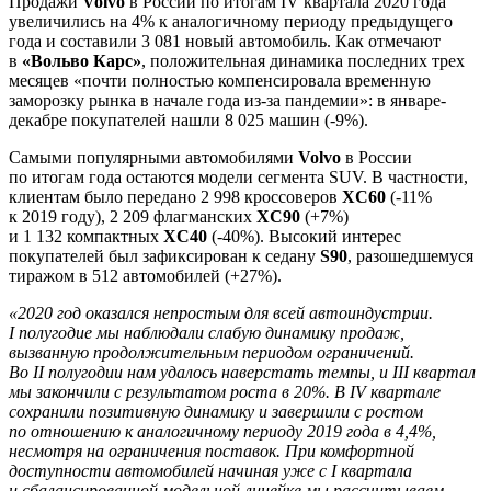
Продажи
Volvo
в России по итогам IV квартала 2020 года
увеличились на 4% к аналогичному периоду предыдущего
года и составили 3 081 новый автомобиль. Как отмечают
в
«Вольво Карс»
, положительная динамика последних трех
месяцев «почти полностью компенсировала временную
заморозку рынка в начале года из-за пандемии»: в январе-
декабре покупателей нашли 8 025 машин (-9%).
Самыми популярными автомобилями
Volvo
в России
по итогам года остаются модели сегмента SUV. В частности,
клиентам было передано 2 998 кроссоверов
XC60
(-11%
к 2019 году), 2 209 флагманских
XC90
(+7%)
и 1 132 компактных
XC40
(-40%). Высокий интерес
покупателей был зафиксирован к седану
S90
, разошедшемуся
тиражом в 512 автомобилей (+27%).
«2020 год оказался непростым для всей автоиндустрии.
I полугодие мы наблюдали слабую динамику продаж,
вызванную продолжительным периодом ограничений.
Во II полугодии нам удалось наверстать темпы, и III квартал
мы закончили с результатом роста в 20%. В IV квартале
сохранили позитивную динамику и завершили с ростом
по отношению к аналогичному периоду 2019 года в 4,4%,
несмотря на ограничения поставок. При комфортной
доступности автомобилей начиная уже с I квартала
и сбалансированной модельной линейке мы рассчитываем,