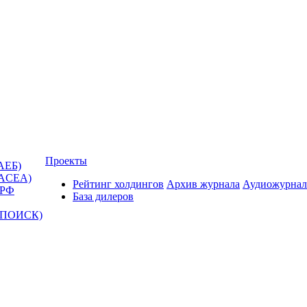
Проекты
АЕБ)
(ACEA)
Рейтинг холдингов
Архив журнала
Аудиожурнал
 РФ
База дилеров
Т-ПОИСК)