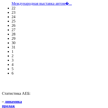
Международная выставка автом�...
22
23
24
25
26
27
28
29
30
31
1
2
3
4
5
6
Статистика АЕБ:
–
динамика
продаж