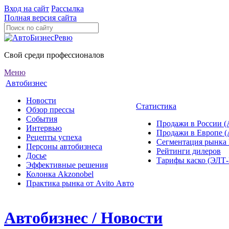
Вход на сайт
Рассылка
Полная версия сайта
Свой среди профессионалов
Меню
Автобизнес
Новости
Статистика
Обзор прессы
События
Продажи в России (
Интервью
Продажи в Европе 
Рецепты успеха
Сегментация рынка
Персоны автобизнеса
Рейтинги дилеров
Досье
Тарифы каско (ЭЛ
Эффективные решения
Колонка Akzonobel
Практика рынка от Аvito Авто
Автобизнес / Новости