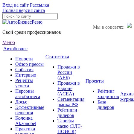
Вход на сайт
Рассылка
Полная версия сайта
Мы в соцсетях:
Свой среди профессионалов
Меню
Автобизнес
Статистика
Новости
Обзор прессы
Продажи в
События
России
Интервью
(АЕБ)
Рецепты
Проекты
Продажи в
успеха
Европе
Персоны
Рейтинг
(ACEA)
Архив
автобизнеса
холдингов
Сегментация
журна
Досье
База
рынка РФ
Эффективные
дилеров
Рейтинги
решения
дилеров
Колонка
Тарифы
Akzonobel
каско (ЭЛТ-
Практика
ПОИСК)