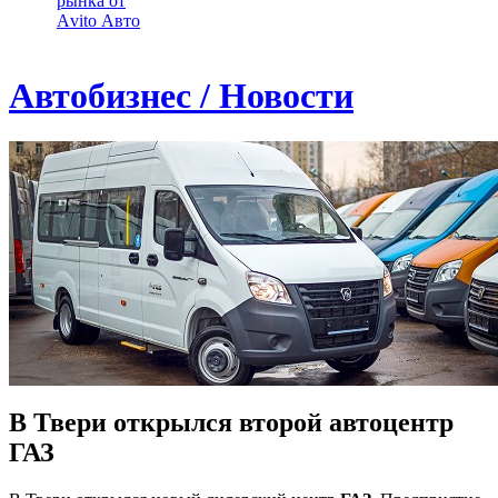
рынка от
Аvito Авто
Автобизнес / Новости
В Твери открылся второй автоцентр
ГАЗ