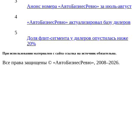
3
Анонс номера «АвтоБизнесРевю» за июль-август
4
«АвтоБизнесРевю» актуализировал базу дилеров
5
Доля флит-сегмента у дилеров опустилась ниже
20%
При использовании материалов с сайта ссылка на источник обязательна.
Все права защищены © «АвтоБизнесРевю», 2008–2026.