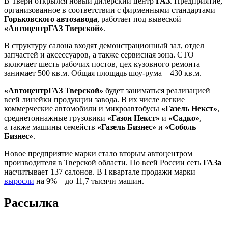
В Твери открылся новый дилерский центр
ГАЗ
. Предприятие,
организованное в соответствии с фирменными стандартами
Горьковского автозавода
, работает под вывеской
«АвтоцентрГАЗ Тверской»
.
В структуру салона входят демонстрационный зал, отдел
запчастей и аксессуаров, а также сервисная зона. СТО
включает шесть рабочих постов, цех кузовного ремонта
занимает 500 кв.м. Общая площадь шоу-рума – 430 кв.м.
«АвтоцентрГАЗ Тверской»
будет заниматься реализацией
всей линейки продукции завода. В их числе легкие
коммерческие автомобили и микроавтобусы
«Газель Некст»
,
среднетоннажные грузовики
«Газон Некст»
и
«Садко»
,
а также машины семейств
«Газель Бизнес»
и
«Соболь
Бизнес»
.
Новое предприятие марки стало вторым автоцентром
производителя в Тверской области. По всей России сеть
ГАЗа
насчитывает 137 салонов. В I квартале продажи марки
выросли
на 9% – до 11,7 тысячи машин.
Рассылка