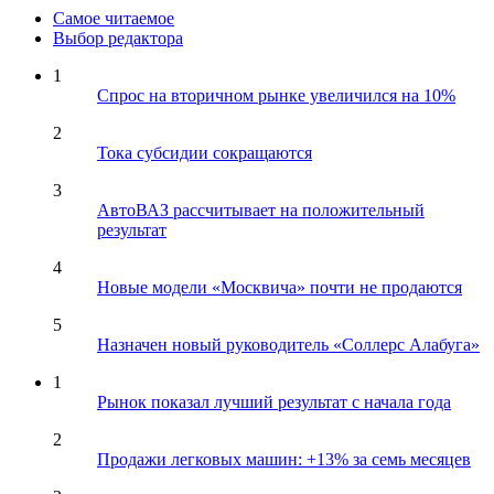
Самое читаемое
Выбор редактора
1
Спрос на вторичном рынке увеличился на 10%
2
Тока субсидии сокращаются
3
АвтоВАЗ рассчитывает на положительный
результат
4
Новые модели «Москвича» почти не продаются
5
Назначен новый руководитель «Соллерс Алабуга»
1
Рынок показал лучший результат с начала года
2
Продажи легковых машин: +13% за семь месяцев