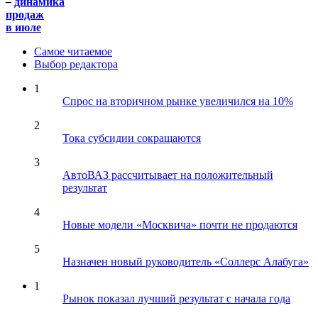
–
динамика
продаж
в июле
Самое читаемое
Выбор редактора
1
Спрос на вторичном рынке увеличился на 10%
2
Тока субсидии сокращаются
3
АвтоВАЗ рассчитывает на положительный
результат
4
Новые модели «Москвича» почти не продаются
5
Назначен новый руководитель «Соллерс Алабуга»
1
Рынок показал лучший результат с начала года