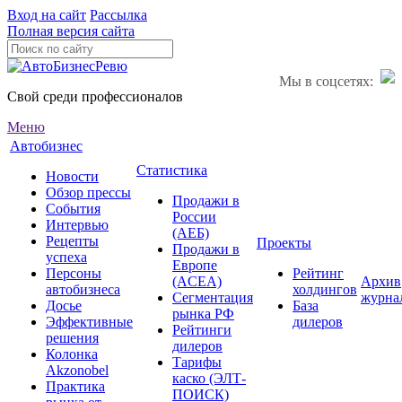
Вход на сайт
Рассылка
Полная версия сайта
Мы в соцсетях:
Свой среди профессионалов
Меню
Автобизнес
Статистика
Новости
Обзор прессы
Продажи в
События
России
Интервью
(АЕБ)
Рецепты
Проекты
Продажи в
успеха
Европе
Персоны
Рейтинг
(ACEA)
Архив
автобизнеса
холдингов
Сегментация
журна
Досье
База
рынка РФ
Эффективные
дилеров
Рейтинги
решения
дилеров
Колонка
Тарифы
Akzonobel
каско (ЭЛТ-
Практика
ПОИСК)