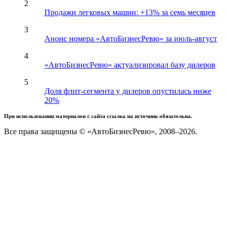
2
Продажи легковых машин: +13% за семь месяцев
3
Анонс номера «АвтоБизнесРевю» за июль-август
4
«АвтоБизнесРевю» актуализировал базу дилеров
5
Доля флит-сегмента у дилеров опустилась ниже
20%
При использовании материалов с сайта ссылка на источник обязательна.
Все права защищены © «АвтоБизнесРевю», 2008–2026.