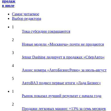
продаж
в июле
Самое читаемое
Выбор редактора
1
Тока субсидии сокращаются
2
Новые модели «Москвича» почти не продаются
3
Jetour Dashing лидирует в продажах «СберАвто»
4
Анонс номера «АвтоБизнесРевю» за июль-август
5
АвтоВАЗ подвел первые итоги «Лада Бизнес»
1
Рынок показал лучший результат с начала года
2
Продажи легковых машин: +13% за семь месяцев