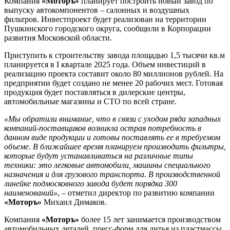
Компания
«Моторъ»
планирует построить новый завод по
выпуску автокомпонентов – салонных и воздушных
фильтров. Инвестпроект будет реализован на территории
Пушкинского городского округа, сообщили в Корпорации
развития Московской области.
Приступить к строительству завода площадью 1,5 тысячи кв.м
планируется в I квартале 2025 года. Объем инвестиций в
реализацию проекта составит около 80 миллионов рублей. На
предприятии будет создано не менее 20 рабочих мест. Готовая
продукция будет поставляться в дилерские центры,
автомобильные магазины и СТО по всей стране.
«Мы обратили внимание, что в связи с уходом ряда западных
компаний-поставщиков возникла острая потребность в
данном виде продукции и готовы поставлять ее в требуемом
объеме. В ближайшее время планируем производить фильтры,
которые будут устанавливаться на различные типы
техники: это легковые автомобили, машины специального
назначения и для грузового транспорта. В производственной
линейке подмосковного завода будет порядка 300
наименований»
, – отметил директор по развитию компании
«Моторъ»
Михаил Димаков.
Компания
«Моторъ»
более 15 лет занимается производством
автомобильных деталей, пресс-форм для литья из пластмассы,