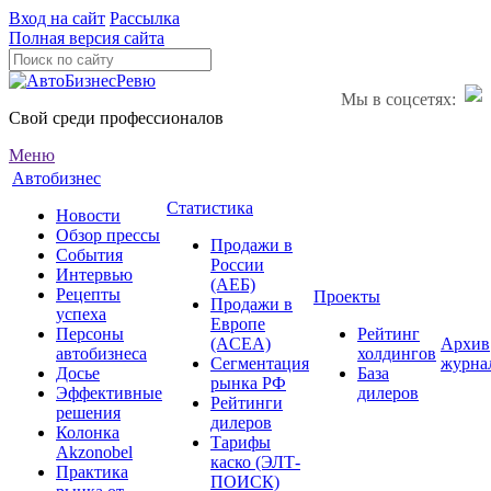
Вход на сайт
Рассылка
Полная версия сайта
Мы в соцсетях:
Свой среди профессионалов
Меню
Автобизнес
Статистика
Новости
Обзор прессы
Продажи в
События
России
Интервью
(АЕБ)
Рецепты
Проекты
Продажи в
успеха
Европе
Персоны
Рейтинг
(ACEA)
Архив
автобизнеса
холдингов
Сегментация
журна
Досье
База
рынка РФ
Эффективные
дилеров
Рейтинги
решения
дилеров
Колонка
Тарифы
Akzonobel
каско (ЭЛТ-
Практика
ПОИСК)