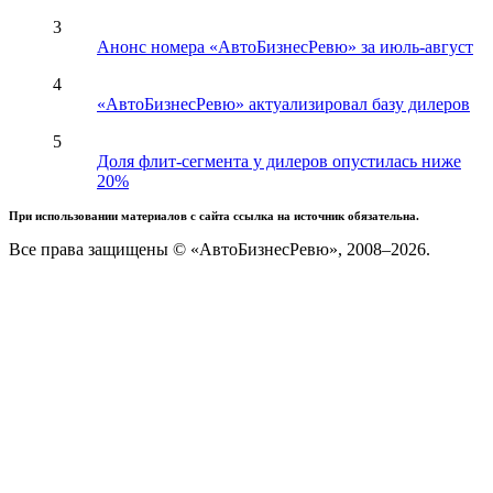
3
Анонс номера «АвтоБизнесРевю» за июль-август
4
«АвтоБизнесРевю» актуализировал базу дилеров
5
Доля флит-сегмента у дилеров опустилась ниже
20%
При использовании материалов с сайта ссылка на источник обязательна.
Все права защищены © «АвтоБизнесРевю», 2008–2026.