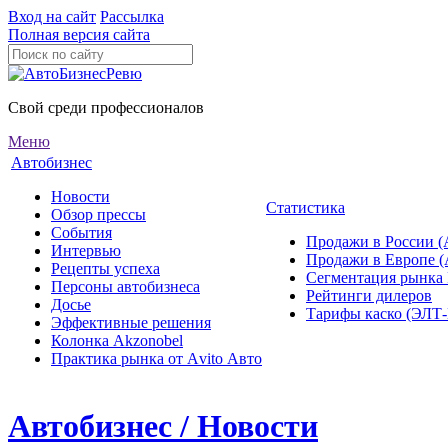
Вход на сайт
Рассылка
Полная версия сайта
Свой среди профессионалов
Меню
Автобизнес
Новости
Статистика
Обзор прессы
События
Продажи в России (
Интервью
Продажи в Европе 
Рецепты успеха
Сегментация рынка
Персоны автобизнеса
Рейтинги дилеров
Досье
Тарифы каско (ЭЛ
Эффективные решения
Колонка Akzonobel
Практика рынка от Аvito Авто
Автобизнес / Новости