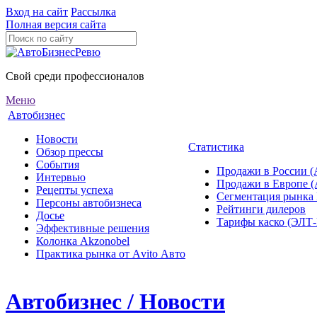
Вход на сайт
Рассылка
Полная версия сайта
Свой среди профессионалов
Меню
Автобизнес
Новости
Статистика
Обзор прессы
События
Продажи в России (
Интервью
Продажи в Европе 
Рецепты успеха
Сегментация рынка
Персоны автобизнеса
Рейтинги дилеров
Досье
Тарифы каско (ЭЛ
Эффективные решения
Колонка Akzonobel
Практика рынка от Аvito Авто
Автобизнес / Новости