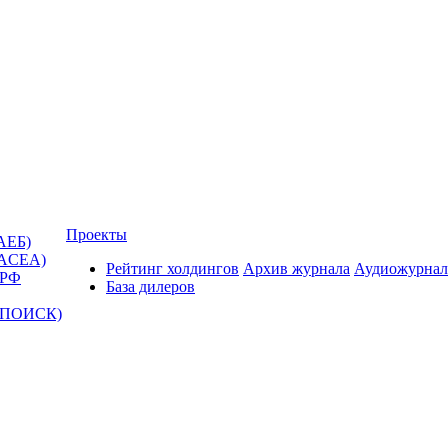
Проекты
АЕБ)
(ACEA)
Рейтинг холдингов
Архив журнала
Аудиожурнал
 РФ
База дилеров
Т-ПОИСК)