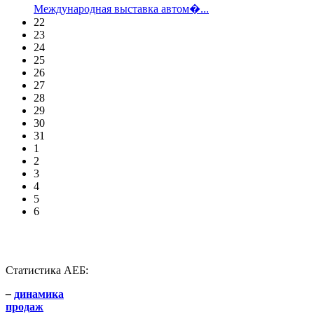
Международная выставка автом�...
22
23
24
25
26
27
28
29
30
31
1
2
3
4
5
6
Статистика АЕБ:
–
динамика
продаж