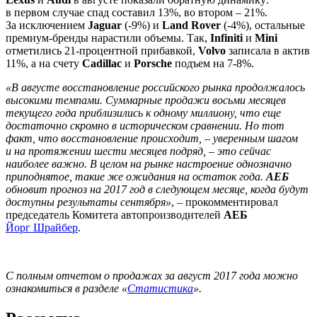
в первом случае спад составил 13%, во втором – 21%.
За исключением
Jaguar
(-9%) и
Land Rover
(-4%), остальные
премиум-бренды нарастили объемы. Так,
Infiniti
и
Mini
отметились 21-процентной прибавкой,
Volvo
записала в актив
11%, а на счету
Cadillac
и
Porsche
подъем на 7-8%.
«В августе восстановление российского рынка продолжалось
высокими темпами. Суммарные продажи восьми месяцев
текущего года приблизились к одному миллиону, что еще
достаточно скромно в историческом сравнении. Но тот
факт, что восстановление происходит, – уверенным шагом
и на протяжении шести месяцев подряд, – это сейчас
наиболее важно. В целом на рынке настроение однозначно
приподнятое, такие же ожидания на остаток года.
АЕБ
обновит прогноз на 2017 год в следующем месяце, когда будут
доступны результаты сентября»
, – прокомментировал
председатель Комитета автопроизводителей
АЕБ
Йорг Шрайбер
.
С полным отчетом о продажах за август 2017 года можно
ознакомиться в разделе «
Статистика
».