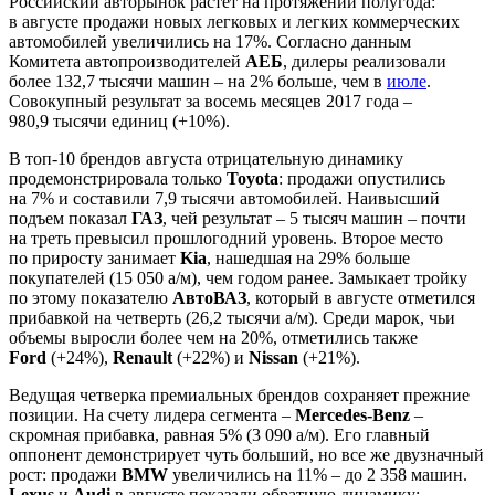
Российский авторынок растет на протяжении полугода:
в августе продажи новых легковых и легких коммерческих
автомобилей увеличились на 17%. Согласно данным
Комитета автопроизводителей
АЕБ
, дилеры реализовали
более 132,7 тысячи машин – на 2% больше, чем в
июле
.
Совокупный результат за восемь месяцев 2017 года –
980,9 тысячи единиц (+10%).
В топ-10 брендов августа отрицательную динамику
продемонстрировала только
Toyota
: продажи опустились
на 7% и составили 7,9 тысячи автомобилей. Наивысший
подъем показал
ГАЗ
, чей результат – 5 тысяч машин – почти
на треть превысил прошлогодний уровень. Второе место
по приросту занимает
Kia
, нашедшая на 29% больше
покупателей (15 050 а/м), чем годом ранее. Замыкает тройку
по этому показателю
АвтоВАЗ
, который в августе отметился
прибавкой на четверть (26,2 тысячи а/м). Среди марок, чьи
объемы выросли более чем на 20%, отметились также
Ford
(+24%),
Renault
(+22%) и
Nissan
(+21%).
Ведущая четверка премиальных брендов сохраняет прежние
позиции. На счету лидера сегмента –
Mercedes-Benz
–
скромная прибавка, равная 5% (3 090 а/м). Его главный
оппонент демонстрирует чуть больший, но все же двузначный
рост: продажи
BMW
увеличились на 11% – до 2 358 машин.
Lexus
и
Audi
в августе показали обратную динамику: