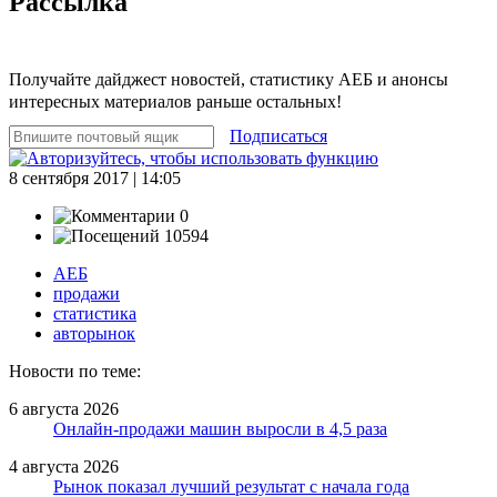
Рассылка
Получайте дайджест новостей, статистику АЕБ и анонсы
интересных материалов раньше остальных!
Подписаться
8 сентября 2017 | 14:05
0
10594
АЕБ
продажи
статистика
авторынок
Новости по теме:
6 августа 2026
Онлайн-продажи машин выросли в 4,5 раза
4 августа 2026
Рынок показал лучший результат с начала года