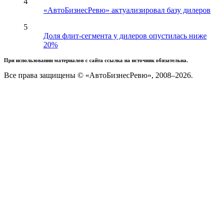
4
«АвтоБизнесРевю» актуализировал базу дилеров
5
Доля флит-сегмента у дилеров опустилась ниже
20%
При использовании материалов с сайта ссылка на источник обязательна.
Все права защищены © «АвтоБизнесРевю», 2008–2026.