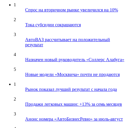
1
Спрос на вторичном рынке увеличился на 10%
2
Тока субсидии сокращаются
3
АвтоВАЗ рассчитывает на положительный
результат
4
Назначен новый руководитель «Соллерс Алабуга»
5
Новые модели «Москвича» почти не продаются
1
Рынок показал лучший результат с начала года
2
Продажи легковых машин: +13% за семь месяцев
3
Анонс номера «АвтоБизнесРевю» за июль-август