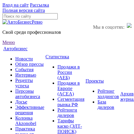
Вход на сайт
Рассылка
Полная версия сайта
Мы в соцсетях:
Свой среди профессионалов
Меню
Автобизнес
Статистика
Новости
Обзор прессы
Продажи в
События
России
Интервью
(АЕБ)
Рецепты
Проекты
Продажи в
успеха
Европе
Персоны
Рейтинг
(ACEA)
Архив
автобизнеса
холдингов
Сегментация
журна
Досье
База
рынка РФ
Эффективные
дилеров
Рейтинги
решения
дилеров
Колонка
Тарифы
Akzonobel
каско (ЭЛТ-
Практика
ПОИСК)