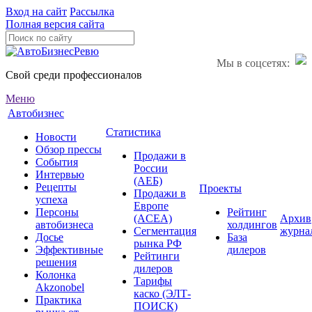
Вход на сайт
Рассылка
Полная версия сайта
Мы в соцсетях:
Свой среди профессионалов
Меню
Автобизнес
Статистика
Новости
Обзор прессы
Продажи в
События
России
Интервью
(АЕБ)
Рецепты
Проекты
Продажи в
успеха
Европе
Персоны
Рейтинг
(ACEA)
Архив
автобизнеса
холдингов
Сегментация
журна
Досье
База
рынка РФ
Эффективные
дилеров
Рейтинги
решения
дилеров
Колонка
Тарифы
Akzonobel
каско (ЭЛТ-
Практика
ПОИСК)