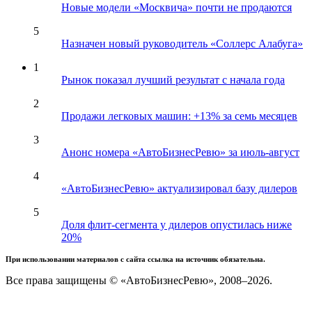
Новые модели «Москвича» почти не продаются
5
Назначен новый руководитель «Соллерс Алабуга»
1
Рынок показал лучший результат с начала года
2
Продажи легковых машин: +13% за семь месяцев
3
Анонс номера «АвтоБизнесРевю» за июль-август
4
«АвтоБизнесРевю» актуализировал базу дилеров
5
Доля флит-сегмента у дилеров опустилась ниже
20%
При использовании материалов с сайта ссылка на источник обязательна.
Все права защищены © «АвтоБизнесРевю», 2008–2026.