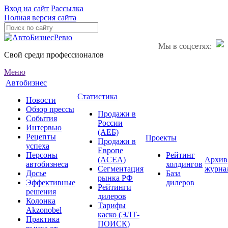
Вход на сайт
Рассылка
Полная версия сайта
Мы в соцсетях:
Свой среди профессионалов
Меню
Автобизнес
Статистика
Новости
Обзор прессы
Продажи в
События
России
Интервью
(АЕБ)
Рецепты
Проекты
Продажи в
успеха
Европе
Персоны
Рейтинг
(ACEA)
Архив
автобизнеса
холдингов
Сегментация
журна
Досье
База
рынка РФ
Эффективные
дилеров
Рейтинги
решения
дилеров
Колонка
Тарифы
Akzonobel
каско (ЭЛТ-
Практика
ПОИСК)