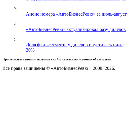
3
Анонс номера «АвтоБизнесРевю» за июль-август
4
«АвтоБизнесРевю» актуализировал базу дилеров
5
Доля флит-сегмента у дилеров опустилась ниже
20%
При использовании материалов с сайта ссылка на источник обязательна.
Все права защищены © «АвтоБизнесРевю», 2008–2026.