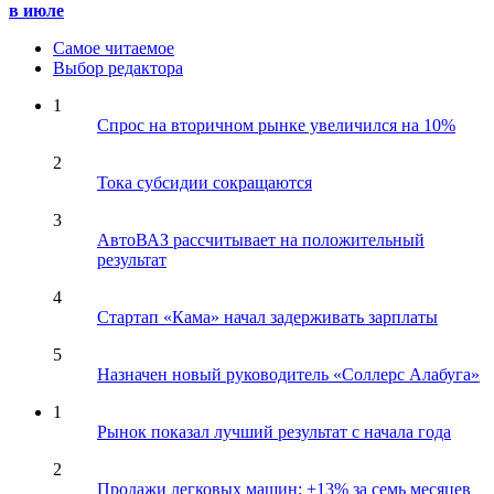
в июле
Самое читаемое
Выбор редактора
1
Спрос на вторичном рынке увеличился на 10%
2
Тока субсидии сокращаются
3
АвтоВАЗ рассчитывает на положительный
результат
4
Стартап «Кама» начал задерживать зарплаты
5
Назначен новый руководитель «Соллерс Алабуга»
1
Рынок показал лучший результат с начала года
2
Продажи легковых машин: +13% за семь месяцев