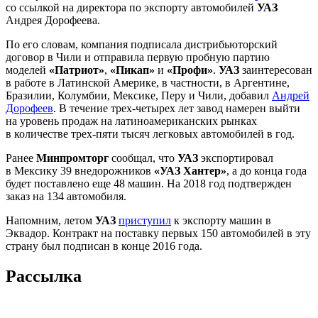
со ссылкой на директора по экспорту автомобилей
УАЗ
Андрея Дорофеева.
По его словам, компания подписала дистрибьюторский
договор в Чили и отправила первую пробную партию
моделей
«Патриот»
,
«Пикап»
и
«Профи»
.
УАЗ
заинтересован
в работе в Латинской Америке, в частности, в Аргентине,
Бразилии, Колумбии, Мексике, Перу и Чили, добавил
Андрей
Дорофеев
. В течение трех-четырех лет завод намерен выйти
на уровень продаж на латиноамериканских рынках
в количестве трех-пяти тысяч легковых автомобилей в год.
Ранее
Минпромторг
сообщал, что
УАЗ
экспортировал
в Мексику 39 внедорожников
«УАЗ Хантер»
, а до конца года
будет поставлено еще 48 машин. На 2018 год подтвержден
заказ на 134 автомобиля.
Напомним, летом
УАЗ
приступил
к экспорту машин в
Эквадор. Контракт на поставку первых 150 автомобилей в эту
страну был подписан в конце 2016 года.
Рассылка